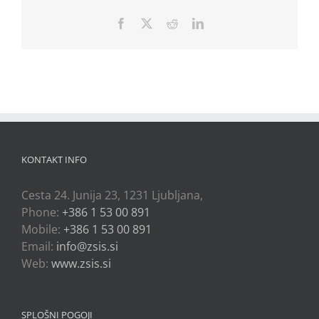
Facebook
X
Reddit
LinkedIn
KONTAKT INFO
Cesta 24. Junija 23, 1231 Ljubljana,
Phone:
+386 1 53 00 891
Mobile:
+386 1 53 00 891
Email:
info@zsis.si
Web:
www.zsis.si
SPLOŠNI POGOJI