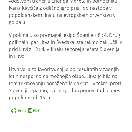
vodstvom trenerja Erlenda Moreta in pomočnika
Ivana Kavčiča z odlično igro prišli do nastopa v
popoldanskem finalu na evropskem prvenstvu v
golbalu.
V polfinalu so premagali ekipo Španije z 8 : 4. Drugi
polfinalni par Litva in Švedska, sta tekmo zaključili v
prid Litvi z 12 : 4. V finalu se torej srečata Slovenija
in Litva.
Litva velja za favorita, saj je po rezultatih v zadnjih
letih nesporno najmočnejša ekipa. Litva je bila na
tem tekmovanju poražena le enkrat – v tekmi proti
Sloveniji. Upajmo, da se zgodba ponovi tudi danes
popoldne, ob 16. uri.