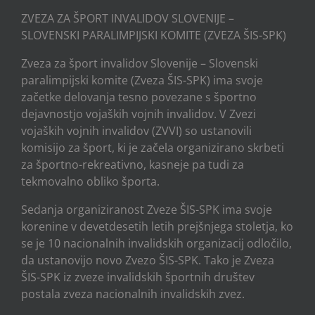
ZVEZA ZA ŠPORT INVALIDOV SLOVENIJE –
SLOVENSKI PARALIMPIJSKI KOMITE (ZVEZA ŠIS-SPK)
Zveza za šport invalidov Slovenije – Slovenski
paralimpijski komite (Zveza ŠIS-SPK) ima svoje
začetke delovanja tesno povezane s športno
dejavnostjo vojaških vojnih invalidov. V Zvezi
vojaških vojnih invalidov (ZVVI) so ustanovili
komisijo za šport, ki je začela organizirano skrbeti
za športno-rekreativno, kasneje pa tudi za
tekmovalno obliko športa.
Sedanja organiziranost Zveze ŠIS-SPK ima svoje
korenine v devetdesetih letih prejšnjega stoletja, ko
se je 10 nacionalnih invalidskih organizacij odločilo,
da ustanovijo novo Zvezo ŠIS-SPK. Tako je Zveza
ŠIS-SPK iz zveze invalidskih športnih društev
postala zveza nacionalnih invalidskih zvez.