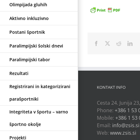
Olimpijada gluhih
Aktivno inkluzivno
Postani športnik
Facebook
X
Reddit
Lin
Paralimpijski šolski dnevi
Paralimpijski tabor
Rezultati
Registrirani in kategorizirani
KONTAKT INFO
parašportniki
Cesta 24. Junija 23
Phone:
+386 1 53 
Integriteta v športu – varno
Mobile:
+386 1 53 
športno okolje
Email:
info@zsis.si
Web:
www.zsis.si
Projekti