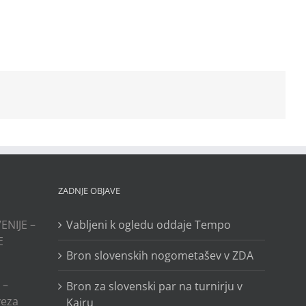
ZADNJE OBJAVE
ENIJE –
Vabljeni k ogledu oddaje Tempo
E
Bron slovenskih nogometašev v ZDA
 –
Bron za slovenski par na turnirju v
veza
Kairu