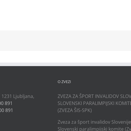
kedIn
O ZVEZI
, 1231 Ljubljana,
ZVEZA ZA ŠPORT INVALIDOV SLOV
00 891
SLOVENSKI PARALIMPIJSKI KOMIT
00 891
(ZVEZA ŠIS-SPK)
Zveza za šport invalidov Slovenije
Slovenski paralimpijski komite (Z