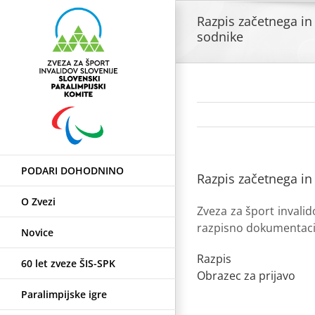
Skip
Razpis začetnega i
to
sodnike
content
PODARI DOHODNINO
Razpis začetnega i
O Zvezi
Zveza za šport invalid
razpisno dokumentacijo
Novice
Razpis
60 let zveze ŠIS-SPK
Obrazec za prijavo
Paralimpijske igre