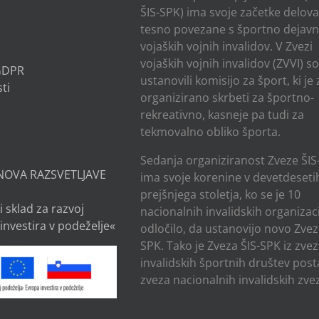
ŠIS-SPK) ima svoje začetke delov
tesno povezane s športno dejavn
vojaških vojnih invalidov. V Zvezi
vojaških vojnih invalidov (ZVVI) s
 GDPR
ustanovili komisijo za šport, ki je
ti
organizirano skrbeti za športno-
rekreativno, kasneje pa tudi za
tekmovalno obliko športa.
Sedanja organiziranost Zveze ŠIS
NOVA RAZSVETLJAVE
ima svoje korenine v devetdesetih
prejšnjega stoletja, ko se je 10
i sklad za razvoj
nacionalnih invalidskih organizaci
investira v podeželje«
odločilo, da ustanovijo novo Zvez
SPK. Tako je Zveza ŠIS-SPK iz zve
invalidskih športnih društev post
zveza nacionalnih invalidskih zvez