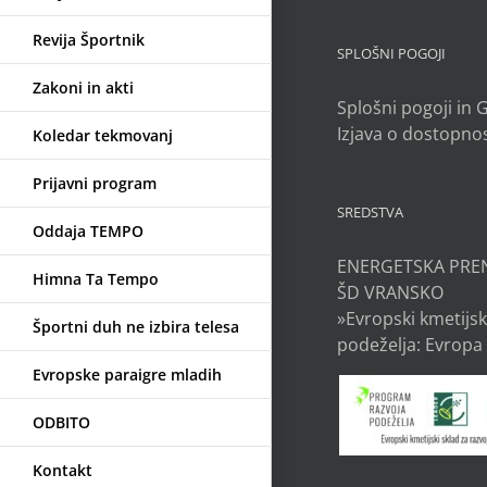
Revija Športnik
SPLOŠNI POGOJI
Zakoni in akti
Splošni pogoji in
Izjava o dostopnos
Koledar tekmovanj
Prijavni program
SREDSTVA
Oddaja TEMPO
ENERGETSKA PRE
Himna Ta Tempo
ŠD VRANSKO
»Evropski kmetijsk
Športni duh ne izbira telesa
podeželja: Evropa 
Evropske paraigre mladih
ODBITO
Kontakt