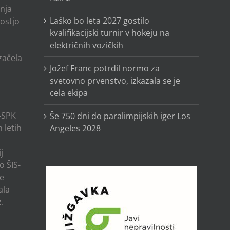
anja
Laško bo leta 2027 gostilo
ostjo
kvalifikacijski turnir v hokeju na
električnih vozičkih
o
 začela
Jožef Franc potrdil normo za
svetovno prvenstvo, izkazala se je
cela ekipa
-SPK
Še 750 dni do paralimpijskih iger Los
 letih
Angeles 2028
j
o ŠIS-
ze
ala
.