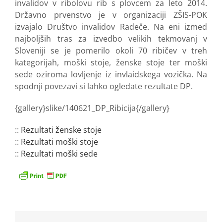
invalidov v ribolovu rib s plovcem za leto 2014.
Državno prvenstvo je v organizaciji ZŠIS-POK
izvajalo Društvo invalidov Radeče. Na eni izmed
najboljših tras za izvedbo velikih tekmovanj v
Sloveniji se je pomerilo okoli 70 ribičev v treh
kategorijah, moški stoje, ženske stoje ter moški
sede oziroma lovljenje iz invlaidskega vozička. Na
spodnji povezavi si lahko ogledate rezultate DP.
{gallery}slike/140621_DP_Ribicija{/gallery}
::
Rezultati ženske stoje
::
Rezultati moški stoje
::
Rezultati moški sede