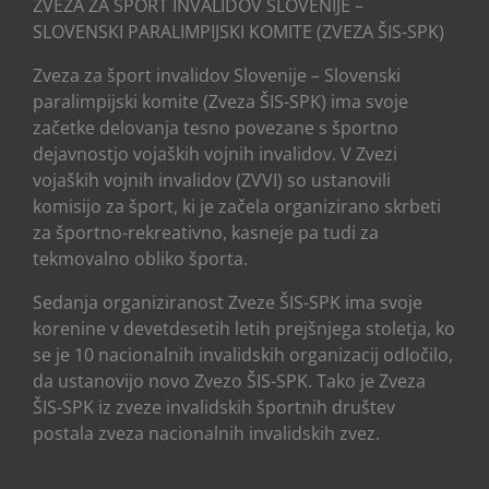
ZVEZA ZA ŠPORT INVALIDOV SLOVENIJE –
SLOVENSKI PARALIMPIJSKI KOMITE (ZVEZA ŠIS-SPK)
Zveza za šport invalidov Slovenije – Slovenski
paralimpijski komite (Zveza ŠIS-SPK) ima svoje
začetke delovanja tesno povezane s športno
dejavnostjo vojaških vojnih invalidov. V Zvezi
vojaških vojnih invalidov (ZVVI) so ustanovili
komisijo za šport, ki je začela organizirano skrbeti
za športno-rekreativno, kasneje pa tudi za
tekmovalno obliko športa.
Sedanja organiziranost Zveze ŠIS-SPK ima svoje
korenine v devetdesetih letih prejšnjega stoletja, ko
se je 10 nacionalnih invalidskih organizacij odločilo,
da ustanovijo novo Zvezo ŠIS-SPK. Tako je Zveza
ŠIS-SPK iz zveze invalidskih športnih društev
postala zveza nacionalnih invalidskih zvez.