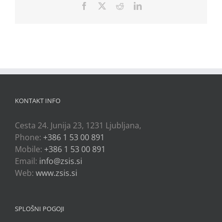
Facebook
X
Reddit
LinkedIn
KONTAKT INFO
Cesta 24. Junija 23, 1231 Ljubljana,
Phone:
+386 1 53 00 891
Mobile:
+386 1 53 00 891
Email:
info@zsis.si
Web:
www.zsis.si
SPLOŠNI POGOJI