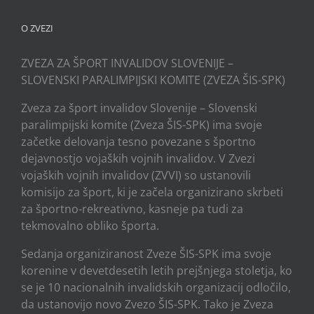
O ZVEZI
ZVEZA ZA ŠPORT INVALIDOV SLOVENIJE –
SLOVENSKI PARALIMPIJSKI KOMITE (ZVEZA ŠIS-SPK)
Zveza za šport invalidov Slovenije – Slovenski
paralimpijski komite (Zveza ŠIS-SPK) ima svoje
začetke delovanja tesno povezane s športno
dejavnostjo vojaških vojnih invalidov. V Zvezi
vojaških vojnih invalidov (ZVVI) so ustanovili
komisijo za šport, ki je začela organizirano skrbeti
za športno-rekreativno, kasneje pa tudi za
tekmovalno obliko športa.
Sedanja organiziranost Zveze ŠIS-SPK ima svoje
korenine v devetdesetih letih prejšnjega stoletja, ko
se je 10 nacionalnih invalidskih organizacij odločilo,
da ustanovijo novo Zvezo ŠIS-SPK. Tako je Zveza