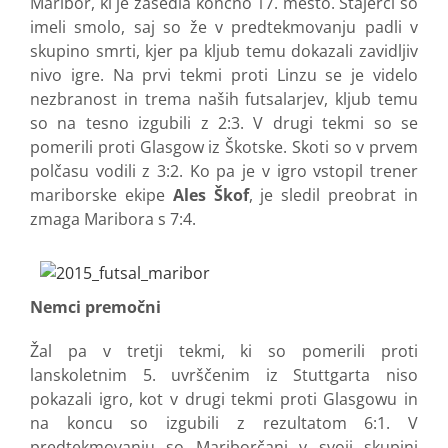
Maribor, ki je zasedla končno 17. mesto. Štajerci so
imeli smolo, saj so že v predtekmovanju padli v
skupino smrti, kjer pa kljub temu dokazali zavidljiv
nivo igre. Na prvi tekmi proti Linzu se je videlo
nezbranost in trema naših futsalarjev, kljub temu
so na tesno izgubili z 2:3. V drugi tekmi so se
pomerili proti Glasgow iz Škotske. Skoti so v prvem
polčasu vodili z 3:2. Ko pa je v igro vstopil trener
mariborske ekipe
Ales Škof
, je sledil preobrat in
zmaga Maribora s 7:4.
Nemci premočni
Žal pa v tretji tekmi, ki so pomerili proti
lanskoletnim 5. uvrščenim iz Stuttgarta niso
pokazali igro, kot v drugi tekmi proti Glasgowu in
na koncu so izgubili z rezultatom 6:1. V
predtekmovanju so Mariborčani v svoji skupini