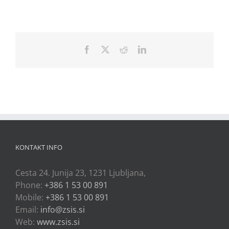
Facebook
X
Reddit
LinkedIn
KONTAKT INFO
Cesta 24. Junija 23, 1231 Ljubljana,
Phone:
+386 1 53 00 891
Mobile:
+386 1 53 00 891
Email:
info@zsis.si
Web:
www.zsis.si