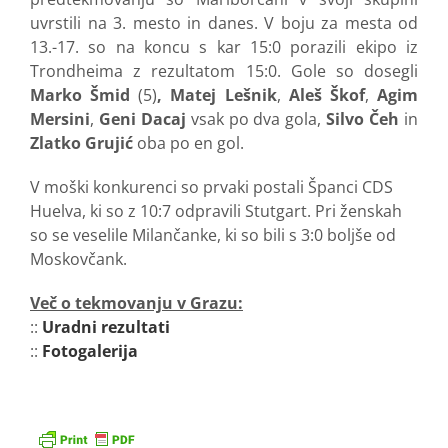
uvrstili na 3. mesto in danes. V boju za mesta od
13.-17. so na koncu s kar 15:0 porazili ekipo iz
Trondheima z rezultatom 15:0. Gole so dosegli
Marko Šmid
(5)
, Matej Lešnik
,
Aleš Škof
,
Agim
Mersini
,
Geni Dacaj
vsak po dva gola,
Silvo Čeh
in
Zlatko Grujić
oba po en gol.
V moški konkurenci so prvaki postali Španci CDS
Huelva, ki so z 10:7 odpravili Stutgart. Pri ženskah
so se veselile Milančanke, ki so bili s 3:0 boljše od
Moskovčank.
Več o tekmovanju v Grazu:
::
Uradni rezultati
::
Fotogalerija