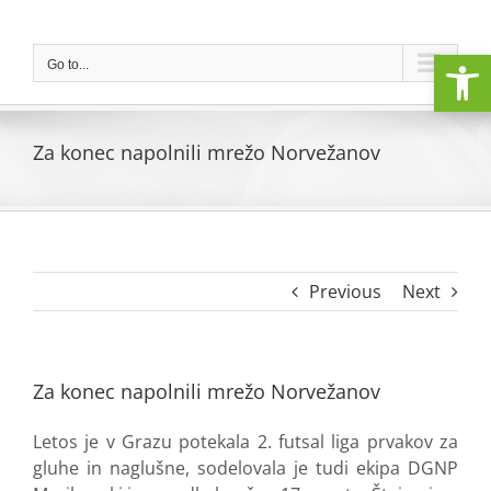
Skip
to
Open
content
Go to...
Za konec napolnili mrežo Norvežanov
Previous
Next
Za konec napolnili mrežo Norvežanov
Letos je v Grazu potekala 2. futsal liga prvakov za
gluhe in naglušne, sodelovala je tudi ekipa DGNP