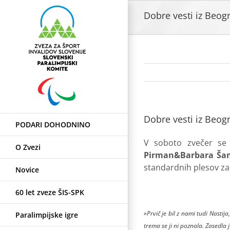
Skip
Dobre vesti iz Beogr
to
content
Dobre vesti iz Beogr
PODARI DOHODNINO
V soboto zvečer se 
O Zvezi
Pirman&Barbara Ša
standardnih plesov zase
Novice
60 let zveze ŠIS-SPK
»Prvič je bil z nami tudi Nastij
Paralimpijske igre
trema se ji ni poznala. Zasedla 