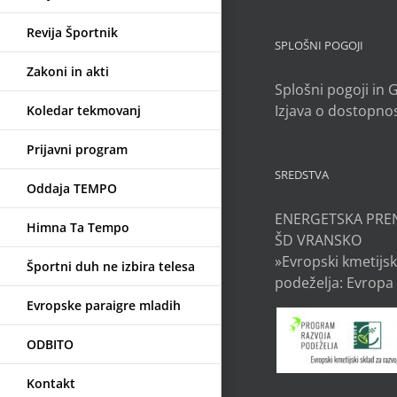
Revija Športnik
SPLOŠNI POGOJI
Zakoni in akti
Splošni pogoji in
Izjava o dostopnos
Koledar tekmovanj
Prijavni program
SREDSTVA
Oddaja TEMPO
ENERGETSKA PRE
Himna Ta Tempo
ŠD VRANSKO
»Evropski kmetijsk
Športni duh ne izbira telesa
podeželja: Evropa 
Evropske paraigre mladih
ODBITO
Kontakt