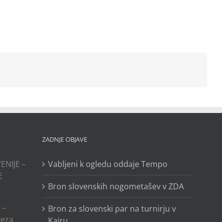
ZADNJE OBJAVE
ENIJE –
Vabljeni k ogledu oddaje Tempo
E
Bron slovenskih nogometašev v ZDA
 –
Bron za slovenski par na turnirju v
veza
Kairu