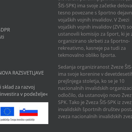
ŠIS-SPK) ima svoje začetke delov
tesno povezane s športno dejavn
vojaških vojnih invalidov. V Zvezi
vojaških vojnih invalidov (ZVVI) s
 GDPR
ustanovili komisijo za šport, ki je
ti
organizirano skrbeti za športno-
rekreativno, kasneje pa tudi za
tekmovalno obliko športa.
Sedanja organiziranost Zveze ŠIS
NOVA RAZSVETLJAVE
ima svoje korenine v devetdesetih
prejšnjega stoletja, ko se je 10
i sklad za razvoj
nacionalnih invalidskih organizaci
investira v podeželje«
odločilo, da ustanovijo novo Zvez
SPK. Tako je Zveza ŠIS-SPK iz zve
invalidskih športnih društev post
zveza nacionalnih invalidskih zvez