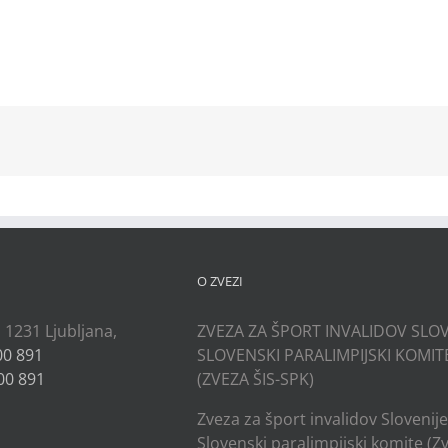
kedIn
O ZVEZI
, 1231 Ljubljana,
ZVEZA ZA ŠPORT INVALIDOV SLOV
00 891
SLOVENSKI PARALIMPIJSKI KOMIT
00 891
(ZVEZA ŠIS-SPK)
Zveza za šport invalidov Slovenije
Slovenski paralimpijski komite (Z