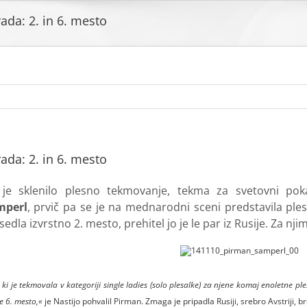
ada: 2. in 6. mesto
ada: 2. in 6. mesto
je sklenilo plesno tekmovanje, tekma za svetovni poka
mperl
, prvič pa se je na mednarodni sceni predstavila ple
dla izvrstno 2. mesto, prehitel jo je le par iz Rusije. Za nji
a, ki je tekmovala v kategoriji single ladies (solo plesalke) za njene komaj enoletne p
je 6. mesto,«
je Nastijo pohvalil Pirman. Zmaga je pripadla Rusiji, srebro Avstriji, br