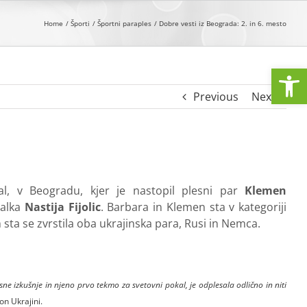
Home
Športi
Športni paraples
Dobre vesti iz Beograda: 2. in 6. mesto
Open
Previous
Next
l, v Beogradu, kjer je nastopil plesni par
Klemen
salka
Nastija Fijolic
. Barbara in Klemen sta v kategoriji
m sta se zvrstila oba ukrajinska para, Rusi in Nemca.
lesne izkušnje in njeno prvo tekmo za svetovni pokal, je odplesala odlično in niti
on Ukrajini.