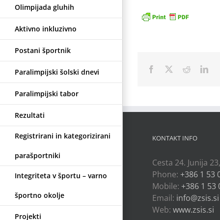
Olimpijada gluhih
Aktivno inkluzivno
Postani športnik
Facebook
X
Reddit
Lin
Paralimpijski šolski dnevi
Paralimpijski tabor
Rezultati
Registrirani in kategorizirani
KONTAKT INFO
parašportniki
Cesta 24. Junija 23
Phone:
+386 1 53 
Integriteta v športu – varno
Mobile:
+386 1 53 
športno okolje
Email:
info@zsis.si
Web:
www.zsis.si
Projekti