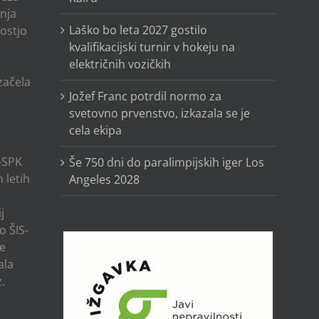
anja
Laško bo leta 2027 gostilo
ostjo
kvalifikacijski turnir v hokeju na
električnih vozičkih
o
 začela
Jožef Franc potrdil normo za
svetovno prvenstvo, izkazala se je
cela ekipa
-SPK
Še 750 dni do paralimpijskih iger Los
 letih
Angeles 2028
j
o ŠIS-
ze
ala
.