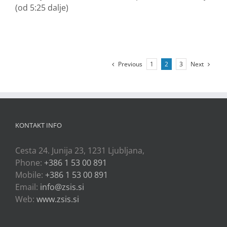
(od 5:25 dalje)
Previous
Next
1
2
3
KONTAKT INFO
Cesta 24. Junija 23, 1231 Ljubljana,
Phone:
+386 1 53 00 891
Mobile:
+386 1 53 00 891
Email:
info@zsis.si
Web:
www.zsis.si