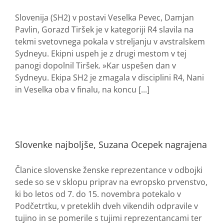
Slovenija (SH2) v postavi Veselka Pevec, Damjan
Pavlin, Gorazd Tiršek je v kategoriji R4 slavila na
tekmi svetovnega pokala v streljanju v avstralskem
Sydneyu. Ekipni uspeh je z drugi mestom v tej
panogi dopolnil Tiršek. »Kar uspešen dan v
Sydneyu. Ekipa SH2 je zmagala v disciplini R4, Nani
in Veselka oba v finalu, na koncu [...]
Slovenke najboljše, Suzana Ocepek nagrajena
Članice slovenske ženske reprezentance v odbojki
sede so se v sklopu priprav na evropsko prvenstvo,
ki bo letos od 7. do 15. novembra potekalo v
Podčetrtku, v preteklih dveh vikendih odpravile v
tujino in se pomerile s tujimi reprezentancami ter