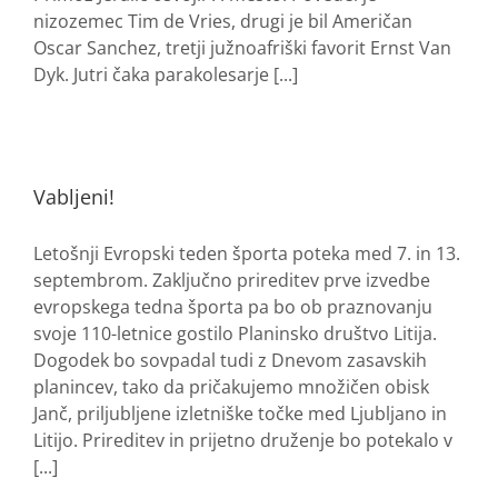
nizozemec Tim de Vries, drugi je bil Američan
Oscar Sanchez, tretji južnoafriški favorit Ernst Van
Dyk. Jutri čaka parakolesarje [...]
Vabljeni!
Letošnji Evropski teden športa poteka med 7. in 13.
septembrom. Zaključno prireditev prve izvedbe
evropskega tedna športa pa bo ob praznovanju
svoje 110-letnice gostilo Planinsko društvo Litija.
Dogodek bo sovpadal tudi z Dnevom zasavskih
planincev, tako da pričakujemo množičen obisk
Janč, priljubljene izletniške točke med Ljubljano in
Litijo. Prireditev in prijetno druženje bo potekalo v
[...]