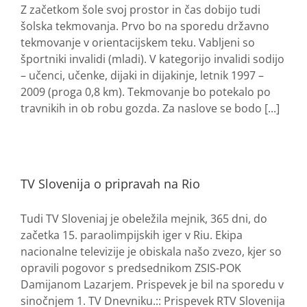
Z začetkom šole svoj prostor in čas dobijo tudi
šolska tekmovanja. Prvo bo na sporedu državno
tekmovanje v orientacijskem teku. Vabljeni so
športniki invalidi (mladi). V kategorijo invalidi sodijo
– učenci, učenke, dijaki in dijakinje, letnik 1997 –
2009 (proga 0,8 km). Tekmovanje bo potekalo po
travnikih in ob robu gozda. Za naslove se bodo [...]
TV Slovenija o pripravah na Rio
Tudi TV Sloveniaj je obeležila mejnik, 365 dni, do
začetka 15. paraolimpijskih iger v Riu. Ekipa
nacionalne televizije je obiskala našo zvezo, kjer so
opravili pogovor s predsednikom ZSIS-POK
Damijanom Lazarjem. Prispevek je bil na sporedu v
sinočnjem 1. TV Dnevniku.:: Prispevek RTV Slovenija