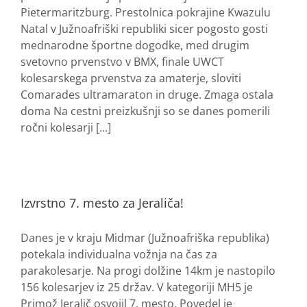
Pietermaritzburg. Prestolnica pokrajine Kwazulu
Natal v Južnoafriški republiki sicer pogosto gosti
mednarodne športne dogodke, med drugim
svetovno prvenstvo v BMX, finale UWCT
kolesarskega prvenstva za amaterje, sloviti
Comarades ultramaraton in druge. Zmaga ostala
doma Na cestni preizkušnji so se danes pomerili
ročni kolesarji [...]
Izvrstno 7. mesto za Jeraliča!
Danes je v kraju Midmar (Južnoafriška republika)
potekala individualna vožnja na čas za
parakolesarje. Na progi dolžine 14km je nastopilo
156 kolesarjev iz 25 držav. V kategoriji MH5 je
Primož Jeralič osvojil 7. mesto. Povedel je