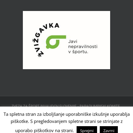
ZVEZA ZA ŠPORT INVALIDOV SLOVENIJE - PARAOLIMPIJSKI KOMITE ,
CESTA 24. JUNIJA 23, 1231 LJUBLJANA, SLOVENIJA | Powered by
Ta spletna stran za izboljšanje uporabniške izkušnje uporablja
WordPress
piškotke. S pregledovanjem spletne strani se strinjate z
Facebook
Instagram
X
YouTube
Tiktok
uporabo piškotkov na strani.
Sprejmi
Zavrni