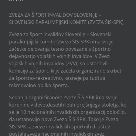
ZVEZA ZA ŠPORT INVALIDOV SLOVENIJE –
SLOVENSKI PARALIMPIJSKI KOMITE (ZVEZA ŠIS-SPK)
Zveza za šport invalidov Slovenije – Slovenski
paralimpijski komite (Zveza ŠIS-SPK) ima svoje
začetke delovanja tesno povezane s športno
dejavnostjo vojaških vojnih invalidov. V Zvezi
vojaških vojnih invalidov (ZVVI) so ustanovili
komisijo za šport, ki je začela organizirano skrbeti
za športno-rekreativno, kasneje pa tudi za
tekmovalno obliko športa.
Sedanja organiziranost Zveze ŠIS-SPK ima svoje
korenine v devetdesetih letih prejšnjega stoletja, ko
se je 10 nacionalnih invalidskih organizacij odločilo,
da ustanovijo novo Zvezo ŠIS-SPK. Tako je Zveza
ŠIS-SPK iz zveze invalidskih športnih društev
postala zveza nacionalnih invalidskih zvez.