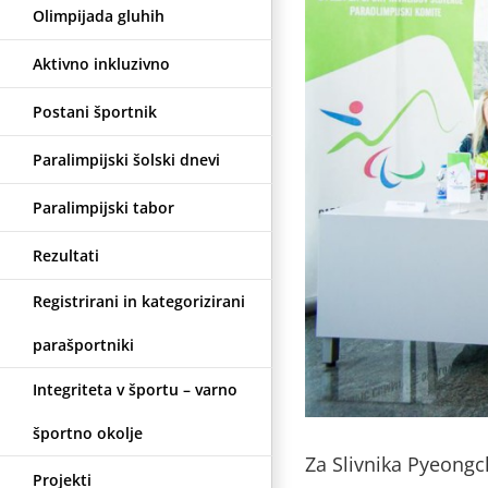
Olimpijada gluhih
 velik izziv
Aktivno inkluzivno
Postani športnik
Paralimpijski šolski dnevi
Paralimpijski tabor
Rezultati
Registrirani in kategorizirani
parašportniki
Integriteta v športu – varno
športno okolje
Za Slivnika Pyeongch
Projekti