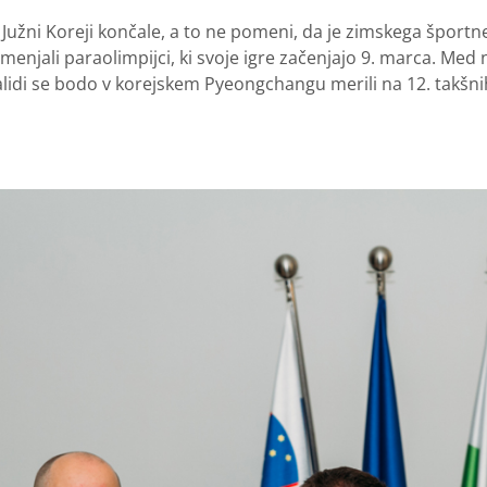
v Južni Koreji končale, a to ne pomeni, da je zimskega šport
njali paraolimpijci, ki svoje igre začenjajo 9. marca. Med nj
alidi se bodo v korejskem Pyeongchangu merili na 12. takšnih 