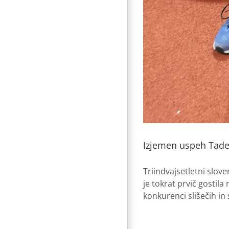
Izjemen uspeh Tadej
Triindvajsetletni slov
je tokrat prvič gostila
konkurenci slišečih in 