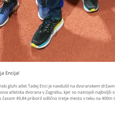
a Encija!
enski gluhi atlet Tadej Enci je navdušil na dvoranskem državn
 nova atletska dvorana v Zagrebu, kjer so nastopili najboljši sl
s časom 49,84 priboril odlično tretje mesto v teku na 400m ter