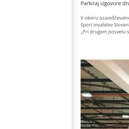
Parkiraj izgovore d
V okviru ozaveščevaln
šport invalidov Sloven
„Pri drugem posvetu se