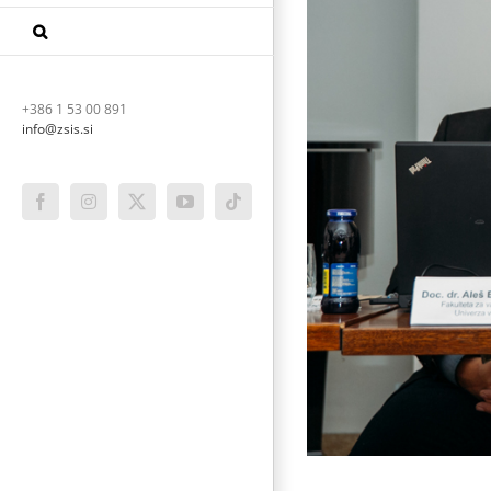
invalide.
+386 1 53 00 891
info@zsis.si
Facebook
Instagram
X
YouTube
Tiktok