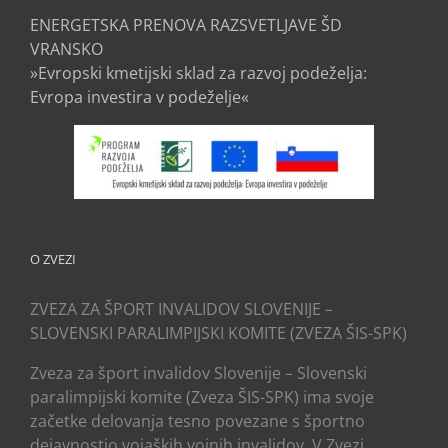
ENERGETSKA PRENOVA RAZSVETLJAVE ŠD
VRANSKO
»Evropski kmetijski sklad za razvoj podeželja:
Evropa investira v podeželje«
O ZVEZI
ZVEZA ZA ŠPORT INVALIDOV SLOVENIJE –
SLOVENSKI PARALIMPIJSKI KOMITE (ZVEZA ŠIS-SPK)
Zveza za šport invalidov Slovenije – Slovenski
paralimpijski komite (Zveza ŠIS-SPK) ima svoje
začetke delovanja tesno povezane s športno
dejavnostjo vojaških vojnih invalidov. V Zvezi