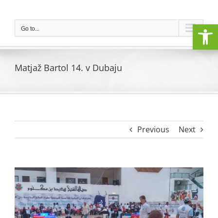
Skip
to
Open
content
Go to...
Matjaž Bartol 14. v Dubaju
Previous
Next
View
Larger
Image