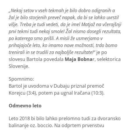
„Nekaj setov v vseh tekmah je bilo dobro odigranih a
žal je bilo storjenih preveč napak, da bi se lahko uvrstil
višje. Treba je tudi vedeti, da je imel Matjaž na včerajšnji
prvi tekmi tudi nekaj smole! Žal nismo dosegli rezultata,
po katerega smo prišli. A misli že usmerjamo v
prihajajoče leto, ko imamo nove možnosti, trdo bomo
trenirali in se trudili za najboljše rezultate!“
je po
slovesu Bartola povedala
Maja Bobna
r, selektorica
Slovenije.
Spomnimo:
Bartol je uvodoma v Dubaju priznal premoč
Korejcu (3:4), potem pa ugnal Iračana (10:3).
Odmevno leto
Leto 2018 bi bilo lahko prelomno tudi za dvoransko
balinanje oz. boccio. Na odprtem prvenstvu