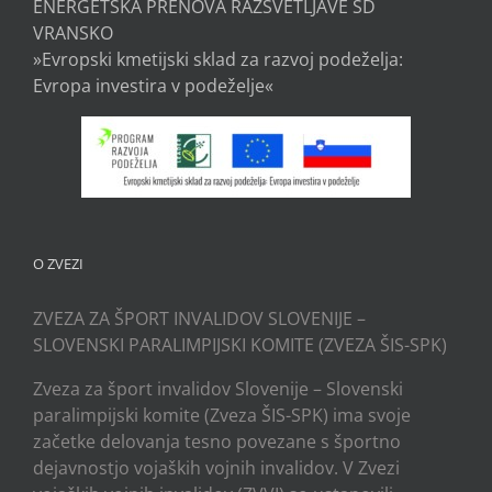
ENERGETSKA PRENOVA RAZSVETLJAVE ŠD
VRANSKO
»Evropski kmetijski sklad za razvoj podeželja:
Evropa investira v podeželje«
O ZVEZI
ZVEZA ZA ŠPORT INVALIDOV SLOVENIJE –
SLOVENSKI PARALIMPIJSKI KOMITE (ZVEZA ŠIS-SPK)
Zveza za šport invalidov Slovenije – Slovenski
paralimpijski komite (Zveza ŠIS-SPK) ima svoje
začetke delovanja tesno povezane s športno
dejavnostjo vojaških vojnih invalidov. V Zvezi