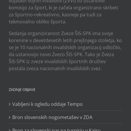
vojaških vojnih invalidov (ZVVI) so ustanovili
komisijo za šport, ki je začela organizirano skrbeti
za športno-rekreativno, kasneje pa tudi za
tekmovalno obliko športa.
Sedanja organiziranost Zveze ŠIS-SPK ima svoje
korenine v devetdesetih letih prejšnjega stoletja, ko
se je 10 nacionalnih invalidskih organizacij odločilo,
da ustanovijo novo Zvezo ŠIS-SPK. Tako je Zveza
ŠIS-SPK iz zveze invalidskih športnih društev
postala zveza nacionalnih invalidskih zvez.
ZADNJE OBJAVE
Vabljeni k ogledu oddaje Tempo
Bron slovenskih nogometašev v ZDA
Bron za slovenski par na turnirju v Kairu