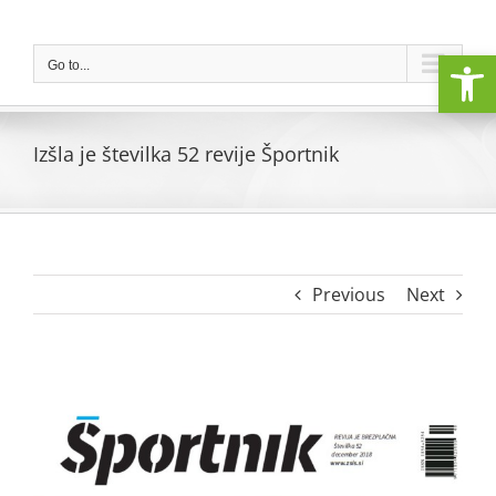
Skip
to
Open
content
Go to...
Izšla je številka 52 revije Športnik
Previous
Next
View
Larger
Image