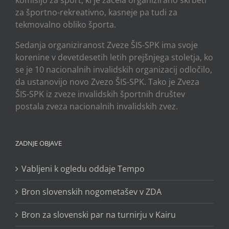
komisijo za šport, ki je začela organizirano skrbeti
za športno-rekreativno, kasneje pa tudi za
tekmovalno obliko športa.
Sedanja organiziranost Zveze ŠIS-SPK ima svoje
korenine v devetdesetih letih prejšnjega stoletja, ko
se je 10 nacionalnih invalidskih organizacij odločilo,
da ustanovijo novo Zvezo ŠIS-SPK. Tako je Zveza
ŠIS-SPK iz zveze invalidskih športnih društev
postala zveza nacionalnih invalidskih zvez.
ZADNJE OBJAVE
Vabljeni k ogledu oddaje Tempo
Bron slovenskih nogometašev v ZDA
Bron za slovenski par na turnirju v Kairu