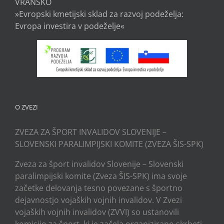
VRANSKO
»Evropski kmetijski sklad za razvoj podeželja:
Evropa investira v podeželje«
O ZVEZI
ZVEZA ZA ŠPORT INVALIDOV SLOVENIJE –
SLOVENSKI PARALIMPIJSKI KOMITE (ZVEZA ŠIS-SPK)
Zveza za šport invalidov Slovenije – Slovenski
paralimpijski komite (Zveza ŠIS-SPK) ima svoje
začetke delovanja tesno povezane s športno
dejavnostjo vojaških vojnih invalidov. V Zvezi
vojaških vojnih invalidov (ZVVI) so ustanovili