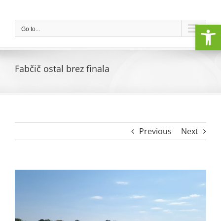
Skip
to
Open
content
Go to...
Fabčič ostal brez finala
Previous
Next
View
Larger
Image