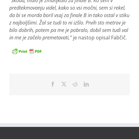
“Škoda, malo je zmanjkalo za finale B. Ko sem v
predtekmovanju videl, kako so vsi močni, sem si rekel,
da bi se morda boril vsaj za finale B in tako ostal v stiku
z najboljšimi. Žal se tudi to ni izšlo. Prvih sto metrov je
bilo dobrih, potem pa me je pobralo, dobil sem tudi val
in me je začelo premetavati,”
je nastop opisal Fabčič.
Facebook
X
Reddit
LinkedIn