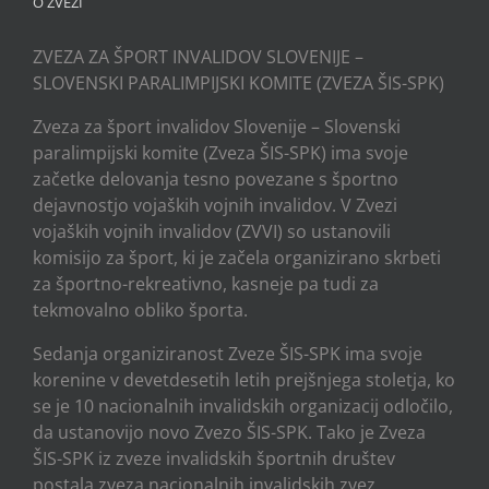
O ZVEZI
ZVEZA ZA ŠPORT INVALIDOV SLOVENIJE –
SLOVENSKI PARALIMPIJSKI KOMITE (ZVEZA ŠIS-SPK)
Zveza za šport invalidov Slovenije – Slovenski
paralimpijski komite (Zveza ŠIS-SPK) ima svoje
začetke delovanja tesno povezane s športno
dejavnostjo vojaških vojnih invalidov. V Zvezi
vojaških vojnih invalidov (ZVVI) so ustanovili
komisijo za šport, ki je začela organizirano skrbeti
za športno-rekreativno, kasneje pa tudi za
tekmovalno obliko športa.
Sedanja organiziranost Zveze ŠIS-SPK ima svoje
korenine v devetdesetih letih prejšnjega stoletja, ko
se je 10 nacionalnih invalidskih organizacij odločilo,
da ustanovijo novo Zvezo ŠIS-SPK. Tako je Zveza
ŠIS-SPK iz zveze invalidskih športnih društev
postala zveza nacionalnih invalidskih zvez.