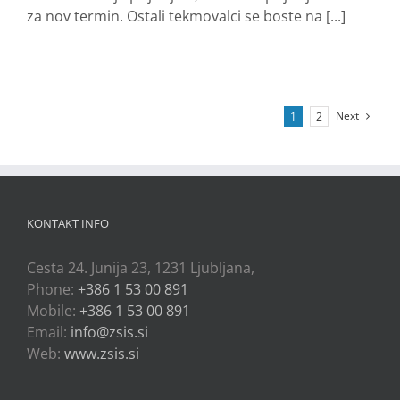
za nov termin. Ostali tekmovalci se boste na [...]
Next
1
2
KONTAKT INFO
Cesta 24. Junija 23, 1231 Ljubljana,
Phone:
+386 1 53 00 891
Mobile:
+386 1 53 00 891
Email:
info@zsis.si
Web:
www.zsis.si