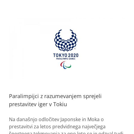
Paralimpijci z razumevanjem sprejeli
prestavitev iger v Tokiu
Na današnjo odločitev Japonske in Moka o
prestavitvi za letos predvidnega največjega
športnega tekmovanja za eno leto se je odzval tudi