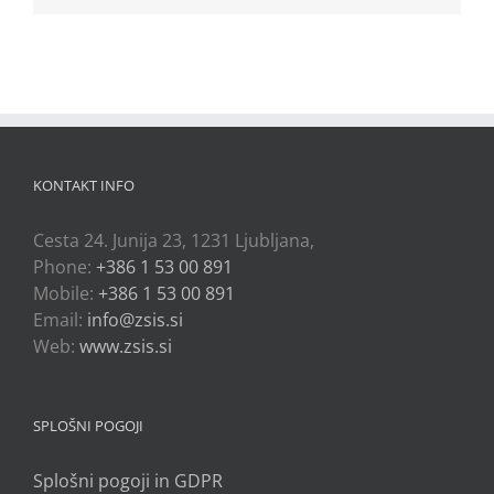
KONTAKT INFO
Cesta 24. Junija 23, 1231 Ljubljana,
Phone:
+386 1 53 00 891
Mobile:
+386 1 53 00 891
Email:
info@zsis.si
Web:
www.zsis.si
SPLOŠNI POGOJI
Splošni pogoji in GDPR