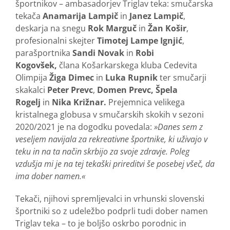
športnikov – ambasadorjev Triglav teka: smučarska
tekača
Anamarija Lampič
in
Janez Lampič
,
deskarja na snegu
Rok Marguč
in
Žan Košir
,
profesionalni skejter
Timotej Lampe Ignjić
,
parašportnika
Sandi Novak
in
Robi
Kogovšek,
člana Košarkarskega kluba Cedevita
Olimpija
Žiga Dimec
in
Luka Rupnik
ter smučarji
skakalci
Peter Prevc
,
Domen Prevc, Špela
Rogelj
in
Nika Križnar.
Prejemnica velikega
kristalnega globusa v smučarskih skokih v sezoni
2020/2021 je na dogodku povedala:
»Danes sem z
veseljem navijala za rekreativne športnike, ki uživajo v
teku in na ta način skrbijo za svoje zdravje. Poleg
vzdušja mi je na tej tekaški prireditvi še posebej všeč, da
ima dober namen.«
Tekači, njihovi spremljevalci in vrhunski slovenski
športniki so z udeležbo podprli tudi dober namen
Triglav teka – to je boljšo oskrbo porodnic in