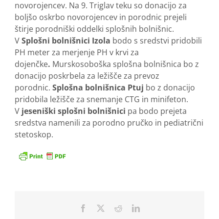
novorojencev. Na 9. Triglav teku so donacijo za
boljšo oskrbo novorojencev in porodnic prejeli
štirje porodniški oddelki splošnih bolnišnic.
V
Splošni bolnišnici Izola
bodo s sredstvi pridobili
PH meter za merjenje PH v krvi za
dojenčke
.
Murskosoboška splošna bolnišnica bo z
donacijo poskrbela za ležišče za prevoz
porodnic.
Splošna bolnišnica Ptuj
bo z donacijo
pridobila ležišče za snemanje CTG in minifeton.
V
jeseniški splošni bolnišnici
pa bodo prejeta
sredstva namenili za porodno pručko in pediatrični
stetoskop.
Facebook
X
Reddit
LinkedIn