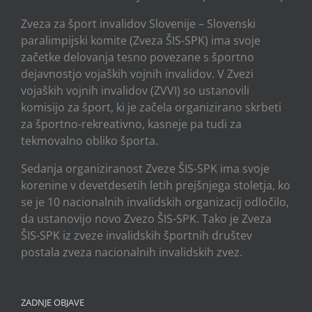
Zveza za šport invalidov Slovenije – Slovenski
paralimpijski komite (Zveza ŠIS-SPK) ima svoje
začetke delovanja tesno povezane s športno
dejavnostjo vojaških vojnih invalidov. V Zvezi
vojaških vojnih invalidov (ZVVI) so ustanovili
komisijo za šport, ki je začela organizirano skrbeti
za športno-rekreativno, kasneje pa tudi za
tekmovalno obliko športa.
Sedanja organiziranost Zveze ŠIS-SPK ima svoje
korenine v devetdesetih letih prejšnjega stoletja, ko
se je 10 nacionalnih invalidskih organizacij odločilo,
da ustanovijo novo Zvezo ŠIS-SPK. Tako je Zveza
ŠIS-SPK iz zveze invalidskih športnih društev
postala zveza nacionalnih invalidskih zvez.
ZADNJE OBJAVE