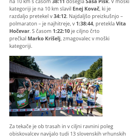
na 10 km s časom
38:11
dosegla
Saša Pisk
. V moški
kategoriji je na 10 km slavil
Enej Kovač
, ki je
razdaljo pretekel v
34:12
. Najdaljšo preizkušnjo –
polmaraton – je najhitreje, v
1:38:44
, pretekla
Vita
Hočevar
. S časom
1
:22:10
je ciljno črto
prečkal
Marko Krišelj
, zmagovalec v moški
kategoriji.
Za tekače je ob trasah in v ciljni ravnini poleg
obiskovalcev navijalo tudi 13 slovenskih vrhunskih