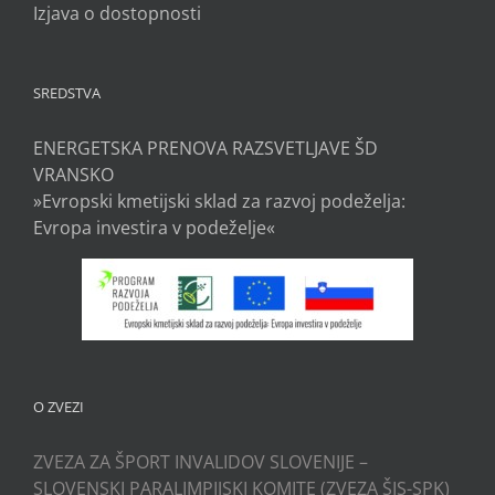
Izjava o dostopnosti
SREDSTVA
ENERGETSKA PRENOVA RAZSVETLJAVE ŠD
VRANSKO
»Evropski kmetijski sklad za razvoj podeželja:
Evropa investira v podeželje«
O ZVEZI
ZVEZA ZA ŠPORT INVALIDOV SLOVENIJE –
SLOVENSKI PARALIMPIJSKI KOMITE (ZVEZA ŠIS-SPK)