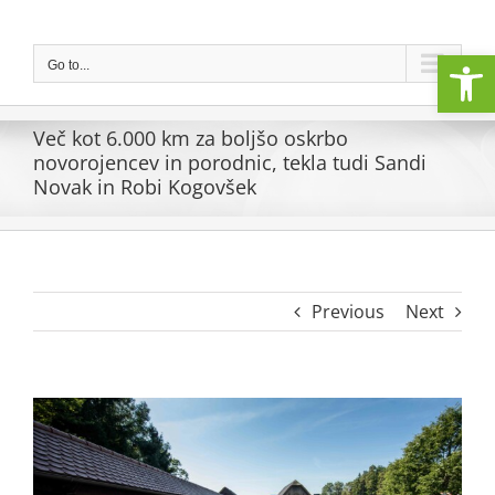
Skip
to
Open
content
Go to...
Več kot 6.000 km za boljšo oskrbo
novorojencev in porodnic, tekla tudi Sandi
Novak in Robi Kogovšek
Previous
Next
View
Larger
Image