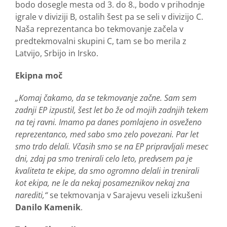
bodo dosegle mesta od 3. do 8., bodo v prihodnje
igrale v diviziji B, ostalih šest pa se seli v divizijo C.
Naša reprezentanca bo tekmovanje začela v
predtekmovalni skupini C, tam se bo merila z
Latvijo, Srbijo in Irsko.
Ekipna moč
„Komaj čakamo, da se tekmovanje začne. Sam sem
zadnji EP izpustil, šest let bo že od mojih zadnjih tekem
na tej ravni. Imamo pa danes pomlajeno in osveženo
reprezentanco, med sabo smo zelo povezani. Par let
smo trdo delali. Včasih smo se na EP pripravljali mesec
dni, zdaj pa smo trenirali celo leto, predvsem pa je
kvaliteta te ekipe, da smo ogromno delali in trenirali
kot ekipa, ne le da nekaj posameznikov nekaj zna
narediti,“
se tekmovanja v Sarajevu veseli izkušeni
Danilo Kamenik
.