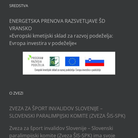
SREDSTVA
ENERGETSKA PRENOVA RAZSVETLJAVE ŠD
VRANSKO
»Evropski kmetijski sklad za razvoj podeželja:
Evropa investira v podeželje«
O ZVEZI
ZVEZA ZA ŠPORT INVALIDOV SLOVENIJE –
SLOVENSKI PARALIMPIJSKI KOMITE (ZVEZA ŠIS-SPK)
Zveza za šport invalidov Slovenije – Slovenski
paralimpijski komite (Zveza ŠIS-SPK) ima svoje