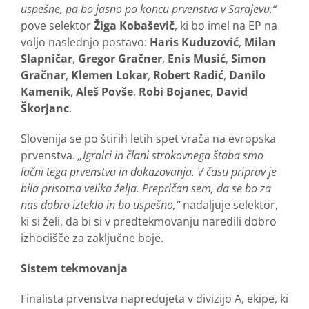
uspešne, pa bo jasno po koncu prvenstva v Sarajevu,“
pove selektor
Žiga Kobaševič
, ki bo imel na EP na
voljo naslednjo postavo:
Haris Kuduzović
,
Milan
Slapničar
,
Gregor Gračner
,
Enis Musić
,
Simon
Gračnar
,
Klemen Lokar
,
Robert Radić
,
Danilo
Kamenik
,
Aleš Povše
,
Robi Bojanec
,
David
Škorjanc
.
Slovenija se po štirih letih spet vrača na evropska
prvenstva.
„Igralci in člani strokovnega štaba smo
lačni tega prvenstva in dokazovanja. V času priprav je
bila prisotna velika želja. Prepričan sem, da se bo za
nas dobro izteklo in bo uspešno,“
nadaljuje selektor,
ki si želi, da bi si v predtekmovanju naredili dobro
izhodišče za zaključne boje.
Sistem tekmovanja
Finalista prvenstva napredujeta v divizijo A, ekipe, ki