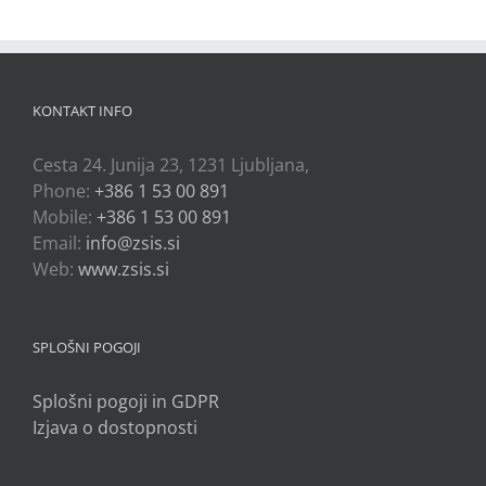
KONTAKT INFO
Cesta 24. Junija 23, 1231 Ljubljana,
Phone:
+386 1 53 00 891
Mobile:
+386 1 53 00 891
Email:
info@zsis.si
Web:
www.zsis.si
SPLOŠNI POGOJI
Splošni pogoji in GDPR
Izjava o dostopnosti