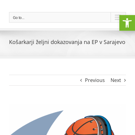
Skip
to
Open
content
Go to...
Košarkarji željni dokazovanja na EP v Sarajevo
Previous
Next
View
Larger
Image