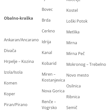
Bovec
Kostel
Obalno-kraška
Brda
Loški Potok
Cerkno
Metlika
Ankaran/Ancarano
Idrija
Mirna
Divača
Kanal
Mirna Peč
Hrpelje – Kozina
Kobarid
Mokronog – Trebelno
Izola/Isola
Miren –
Novo mesto
Kostanjevica
Komen
Osilnica
Nova Gorica
Koper
Ribnica
Renče –
Piran/Pirano
Vogrsko
Semič