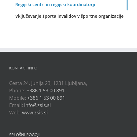
Regijski centri in regijski koordinatorji
Vključevanje športa invalidov v športne organizacije
KONTAKT INFO
Cesta 24. Junija 23, 1231 Ljubljana,
Phone:
+386 1 53 00 891
Mobile:
+386 1 53 00 891
Email:
info@zsis.si
Web:
www.zsis.si
SPLOŠNI POGOJI