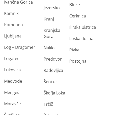
Ivančna Gorica
Bloke
Jezersko
Kamnik
Cerknica
Kranj
Komenda
Ilirska Bistrica
Kranjska
Ljubljana
Gora
Loška dolina
Log – Dragomer
Naklo
Pivka
Logatec
Preddvor
Postojna
Lukovica
Radovljica
Medvode
Šenčur
Mengeš
Škofja Loka
Moravče
Tržič