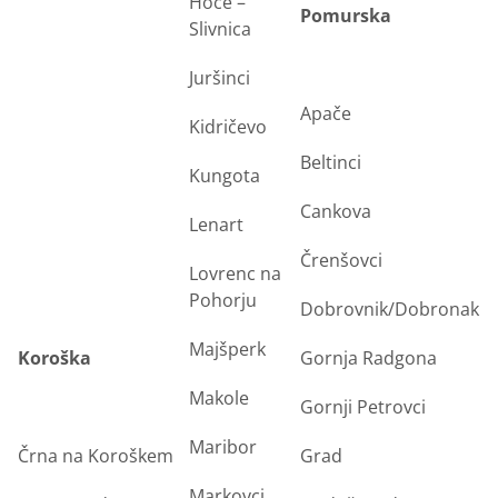
Hoče –
Pomurska
Slivnica
Juršinci
Apače
Kidričevo
Beltinci
Kungota
Cankova
Lenart
Črenšovci
Lovrenc na
Pohorju
Dobrovnik/Dobronak
Majšperk
Koroška
Gornja Radgona
Makole
Gornji Petrovci
Maribor
Črna na Koroškem
Grad
Markovci