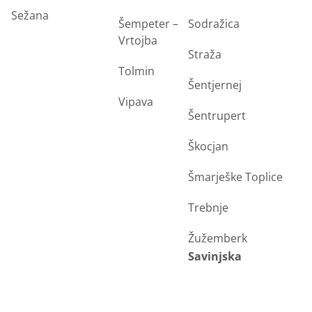
Sežana
Šempeter –
Sodražica
Vrtojba
Straža
Tolmin
Šentjernej
Vipava
Šentrupert
Škocjan
Šmarješke Toplice
Trebnje
Žužemberk
Savinjska