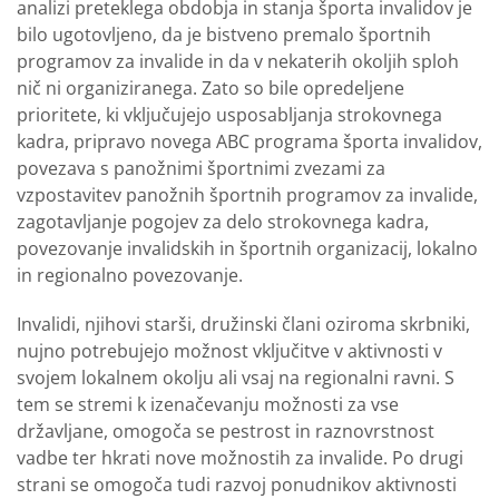
analizi preteklega obdobja in stanja športa invalidov je
bilo ugotovljeno, da je bistveno premalo športnih
programov za invalide in da v nekaterih okoljih sploh
nič ni organiziranega. Zato so bile opredeljene
prioritete, ki vključujejo usposabljanja strokovnega
kadra, pripravo novega ABC programa športa invalidov,
povezava s panožnimi športnimi zvezami za
vzpostavitev panožnih športnih programov za invalide,
zagotavljanje pogojev za delo strokovnega kadra,
povezovanje invalidskih in športnih organizacij, lokalno
in regionalno povezovanje.
Invalidi, njihovi starši, družinski člani oziroma skrbniki,
nujno potrebujejo možnost vključitve v aktivnosti v
svojem lokalnem okolju ali vsaj na regionalni ravni. S
tem se stremi k izenačevanju možnosti za vse
državljane, omogoča se pestrost in raznovrstnost
vadbe ter hkrati nove možnostih za invalide. Po drugi
strani se omogoča tudi razvoj ponudnikov aktivnosti