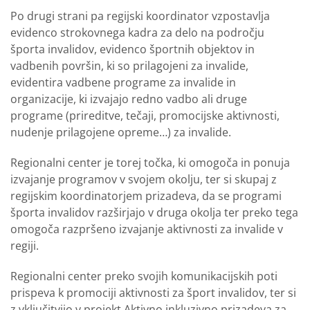
Po drugi strani pa regijski koordinator vzpostavlja
evidenco strokovnega kadra za delo na področju
športa invalidov, evidenco športnih objektov in
vadbenih površin, ki so prilagojeni za invalide,
evidentira vadbene programe za invalide in
organizacije, ki izvajajo redno vadbo ali druge
programe (prireditve, tečaji, promocijske aktivnosti,
nudenje prilagojene opreme…) za invalide.
Regionalni center je torej točka, ki omogoča in ponuja
izvajanje programov v svojem okolju, ter si skupaj z
regijskim koordinatorjem prizadeva, da se programi
športa invalidov razširjajo v druga okolja ter preko tega
omogoča razpršeno izvajanje aktivnosti za invalide v
regiji.
Regionalni center preko svojih komunikacijskih poti
prispeva k promociji aktivnosti za šport invalidov, ter si
z vključitvijo v projekt Aktivno inkluzivno prizadeva za