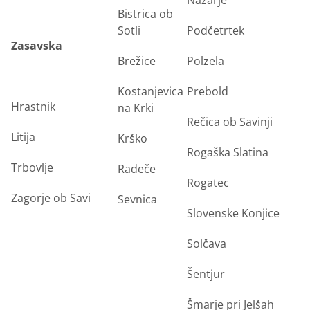
Nazarje
Bistrica ob
Sotli
Podčetrtek
Zasavska
Brežice
Polzela
Kostanjevica
Prebold
Hrastnik
na Krki
Rečica ob Savinji
Litija
Krško
Rogaška Slatina
Trbovlje
Radeče
Rogatec
Zagorje ob Savi
Sevnica
Slovenske Konjice
Solčava
Šentjur
Šmarje pri Jelšah