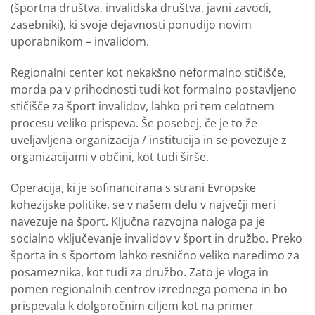
(športna društva, invalidska društva, javni zavodi,
zasebniki), ki svoje dejavnosti ponudijo novim
uporabnikom – invalidom.
Regionalni center kot nekakšno neformalno stičišče,
morda pa v prihodnosti tudi kot formalno postavljeno
stičišče za šport invalidov, lahko pri tem celotnem
procesu veliko prispeva. Še posebej, če je to že
uveljavljena organizacija / institucija in se povezuje z
organizacijami v občini, kot tudi širše.
Operacija, ki je sofinancirana s strani Evropske
kohezijske politike, se v našem delu v največji meri
navezuje na šport. Ključna razvojna naloga pa je
socialno vključevanje invalidov v šport in družbo. Preko
športa in s športom lahko resnično veliko naredimo za
posameznika, kot tudi za družbo. Zato je vloga in
pomen regionalnih centrov izrednega pomena in bo
prispevala k dolgoročnim ciljem kot na primer