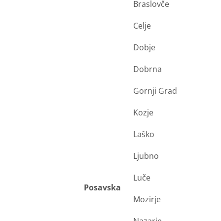
Braslovče
Celje
Dobje
Dobrna
Gornji Grad
Kozje
Laško
Ljubno
Luče
Posavska
Mozirje