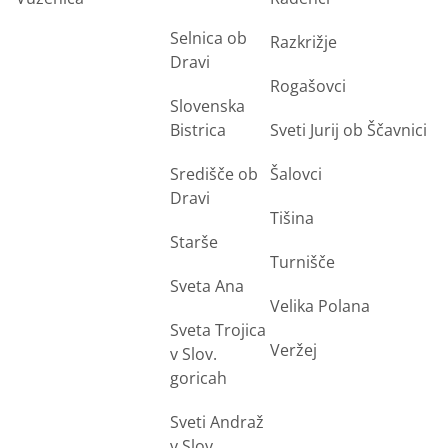
Selnica ob
Razkrižje
Dravi
Rogašovci
Slovenska
Bistrica
Sveti Jurij ob Ščavnici
Središče ob
Šalovci
Dravi
Tišina
Starše
Turnišče
Sveta Ana
Velika Polana
Sveta Trojica
Veržej
v Slov.
goricah
Sveti Andraž
v Slov.