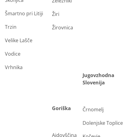
Škofljica
Železniki
Šmartno pri Litiji
Žiri
Trzin
Žirovnica
Velike Lašče
Vodice
Vrhnika
Jugovzhodna
Slovenija
Goriška
Črnomelj
Dolenjske Toplice
Ajdovščina
Kočevje