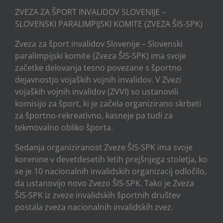
ZVEZA ZA ŠPORT INVALIDOV SLOVENIJE –
SLOVENSKI PARALIMPIJSKI KOMITE (ZVEZA ŠIS-SPK)
Zveza za šport invalidov Slovenije – Slovenski
paralimpijski komite (Zveza ŠIS-SPK) ima svoje
začetke delovanja tesno povezane s športno
dejavnostjo vojaških vojnih invalidov. V Zvezi
vojaških vojnih invalidov (ZVVI) so ustanovili
komisijo za šport, ki je začela organizirano skrbeti
za športno-rekreativno, kasneje pa tudi za
tekmovalno obliko športa.
Sedanja organiziranost Zveze ŠIS-SPK ima svoje
korenine v devetdesetih letih prejšnjega stoletja, ko
se je 10 nacionalnih invalidskih organizacij odločilo,
da ustanovijo novo Zvezo ŠIS-SPK. Tako je Zveza
ŠIS-SPK iz zveze invalidskih športnih društev
postala zveza nacionalnih invalidskih zvez.