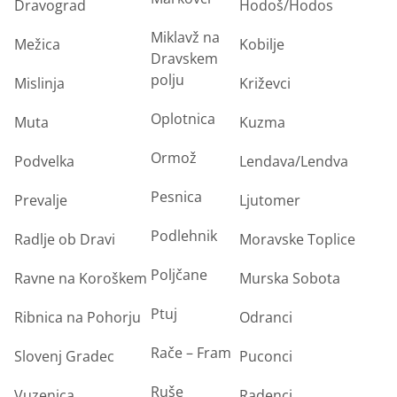
Dravograd
Hodoš/Hodos
Miklavž na
Mežica
Kobilje
Dravskem
polju
Mislinja
Križevci
Oplotnica
Muta
Kuzma
Ormož
Podvelka
Lendava/Lendva
Pesnica
Prevalje
Ljutomer
Podlehnik
Radlje ob Dravi
Moravske Toplice
Poljčane
Ravne na Koroškem
Murska Sobota
Ptuj
Ribnica na Pohorju
Odranci
Rače – Fram
Slovenj Gradec
Puconci
Ruše
Vuzenica
Radenci