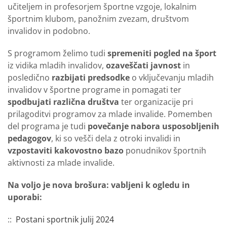
učiteljem in profesorjem športne vzgoje, lokalnim
športnim klubom, panožnim zvezam, društvom
invalidov in podobno.
S programom želimo tudi
spremeniti pogled na šport
iz vidika mladih invalidov,
ozaveščati javnost
in
posledično
razbijati predsodke
o vključevanju mladih
invalidov v športne programe in pomagati ter
spodbujati različna društva
ter organizacije pri
prilagoditvi programov za mlade invalide. Pomemben
del programa je tudi
povečanje nabora usposobljenih
pedagogov
, ki so vešči dela z otroki invalidi in
vzpostaviti kakovostno bazo
ponudnikov športnih
aktivnosti za mlade invalide.
Na voljo je nova brošura: vabljeni k ogledu in
uporabi:
::
Postani sportnik julij 2024