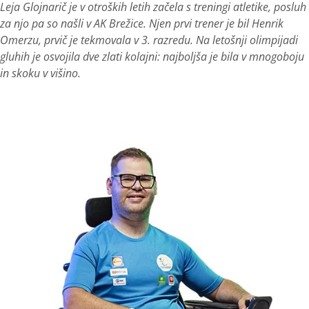
Leja Glojnarič je v otroških letih začela s treningi atletike, posluh
za njo pa so našli v AK Brežice. Njen prvi trener je bil Henrik
Omerzu, prvič je tekmovala v 3. razredu. Na letošnji olimpijadi
gluhih je osvojila dve zlati kolajni: najboljša je bila v mnogoboju
in skoku v višino.