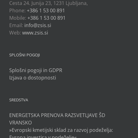
Cesta 24. Junija 23, 1231 Ljubljana,
Phone:
+386 1 53 00 891
Mobile:
+386 1 53 00 891
Email:
info@zsis.si
Web:
www.zsis.si
SPLOŠNI POGOJI
Splošni pogoji in GDPR
Izjava o dostopnosti
SREDSTVA
ENERGETSKA PRENOVA RAZSVETLJAVE ŠD
VRANSKO
»Evropski kmetijski sklad za razvoj podeželja:
Evropa investira v podeželje«