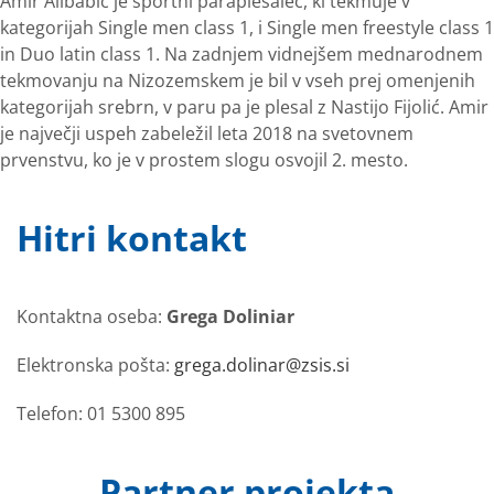
Amir Alibabić je športni paraplesalec, ki tekmuje v
kategorijah Single men class 1, i Single men freestyle class 1
in Duo latin class 1. Na zadnjem vidnejšem mednarodnem
tekmovanju na Nizozemskem je bil v vseh prej omenjenih
kategorijah srebrn, v paru pa je plesal z Nastijo Fijolić. Amir
je največji uspeh zabeležil leta 2018 na svetovnem
prvenstvu, ko je v prostem slogu osvojil 2. mesto.
Hitri kontakt
Kontaktna oseba:
Grega Doliniar
Elektronska pošta:
grega.dolinar@zsis.si
Telefon: 01 5300 895
Partner projekta