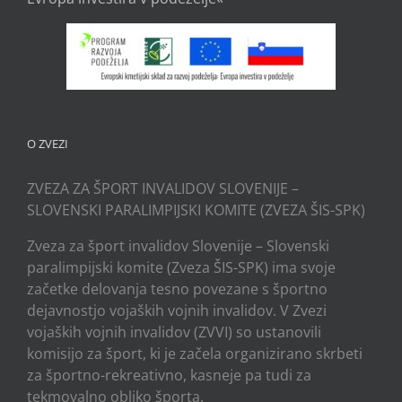
O ZVEZI
ZVEZA ZA ŠPORT INVALIDOV SLOVENIJE –
SLOVENSKI PARALIMPIJSKI KOMITE (ZVEZA ŠIS-SPK)
Zveza za šport invalidov Slovenije – Slovenski
paralimpijski komite (Zveza ŠIS-SPK) ima svoje
začetke delovanja tesno povezane s športno
dejavnostjo vojaških vojnih invalidov. V Zvezi
vojaških vojnih invalidov (ZVVI) so ustanovili
komisijo za šport, ki je začela organizirano skrbeti
za športno-rekreativno, kasneje pa tudi za
tekmovalno obliko športa.