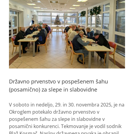
Državno prvenstvo v pospešenem šahu
(posamično) za slepe in slabovidne
V soboto in nedeljo, 29. in 30. novembra 2025, je na
Okroglem potekalo državno prvenstvo v
pospešenem šahu za slepe in slabovidne v
posamični konkurenci. Tekmovanje je vodil sodnik
Blaž Kosmač. Naslov državnega prvaka je obranil