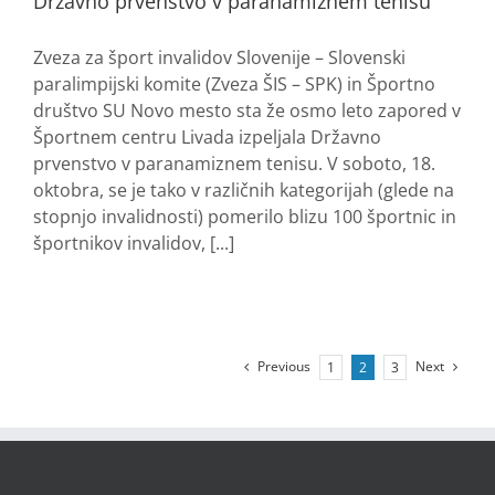
Državno prvenstvo v paranamiznem tenisu
Zveza za šport invalidov Slovenije – Slovenski
paralimpijski komite (Zveza ŠIS – SPK) in Športno
društvo SU Novo mesto sta že osmo leto zapored v
Športnem centru Livada izpeljala Državno
prvenstvo v paranamiznem tenisu. V soboto, 18.
oktobra, se je tako v različnih kategorijah (glede na
stopnjo invalidnosti) pomerilo blizu 100 športnic in
športnikov invalidov, [...]
Previous
Next
1
2
3