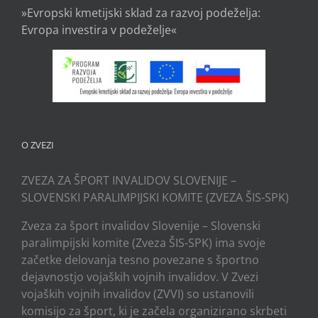
»Evropski kmetijski sklad za razvoj podeželja:
Evropa investira v podeželje«
O ZVEZI
ZVEZA ZA ŠPORT INVALIDOV SLOVENIJE –
SLOVENSKI PARALIMPIJSKI KOMITE (ZVEZA ŠIS-SPK)
Zveza za šport invalidov Slovenije – Slovenski
paralimpijski komite (Zveza ŠIS-SPK) ima svoje
začetke delovanja tesno povezane s športno
dejavnostjo vojaških vojnih invalidov. V Zvezi
vojaških vojnih invalidov (ZVVI) so ustanovili
komisijo za šport, ki je začela organizirano skrbeti