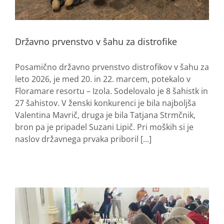
Državno prvenstvo v šahu za distrofike
Posamično državno prvenstvo distrofikov v šahu za
leto 2026, je med 20. in 22. marcem, potekalo v
Floramare resortu – Izola. Sodelovalo je 8 šahistk in
27 šahistov. V ženski konkurenci je bila najboljša
Valentina Mavrič, druga je bila Tatjana Strmčnik,
bron pa je pripadel Suzani Lipič. Pri moških si je
naslov državnega prvaka priboril [...]