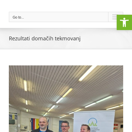
Skip
to
Open
content
Go to...
Rezultati domačih tekmovanj