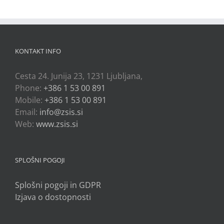
KONTAKT INFO
Cesta 24. Junija 23, 1231 Ljubljana,
Phone:
+386 1 53 00 891
Mobile:
+386 1 53 00 891
Email:
info@zsis.si
Web:
www.zsis.si
SPLOŠNI POGOJI
Splošni pogoji in GDPR
Izjava o dostopnosti