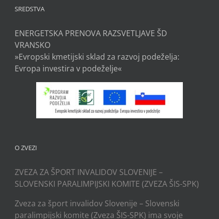
SREDSTVA
ENERGETSKA PRENOVA RAZSVETLJAVE ŠD
VRANSKO
»Evropski kmetijski sklad za razvoj podeželja:
Evropa investira v podeželje«
O ZVEZI
ZVEZA ZA ŠPORT INVALIDOV SLOVENIJE –
SLOVENSKI PARALIMPIJSKI KOMITE (ZVEZA ŠIS-SPK)
Zveza za šport invalidov Slovenije – Slovenski
paralimpijski komite (Zveza ŠIS-SPK) ima svoje