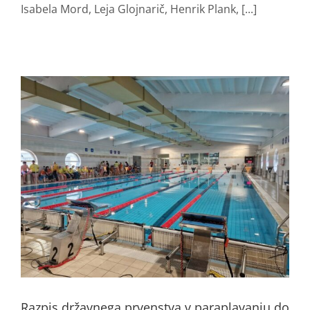
Isabela Mord, Leja Glojnarič, Henrik Plank, [...]
Razpis državnega prvenstva v paraplavanju do