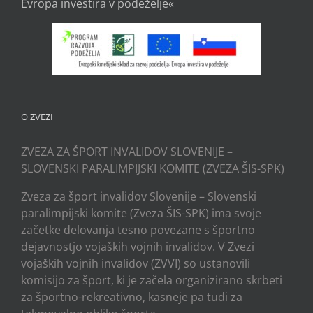
Evropa investira v podeželje«
O ZVEZI
ZVEZA ZA ŠPORT INVALIDOV SLOVENIJE –
SLOVENSKI PARALIMPIJSKI KOMITE (ZVEZA ŠIS-SPK)
Zveza za šport invalidov Slovenije – Slovenski
paralimpijski komite (Zveza ŠIS-SPK) ima svoje
začetke delovanja tesno povezane s športno
dejavnostjo vojaških vojnih invalidov. V Zvezi
vojaških vojnih invalidov (ZVVI) so ustanovili
komisijo za šport, ki je začela organizirano skrbeti
za športno-rekreativno, kasneje pa tudi za