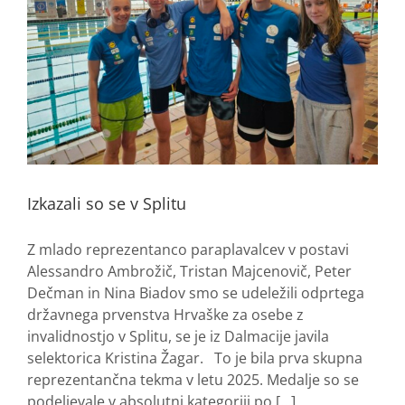
Izkazali so se v Splitu
Z mlado reprezentanco paraplavalcev v postavi
Alessandro Ambrožič, Tristan Majcenovič, Peter
Dečman in Nina Biadov smo se udeležili odprtega
državnega prvenstva Hrvaške za osebe z
invalidnostjo v Splitu, se je iz Dalmacije javila
selektorica Kristina Žagar. To je bila prva skupna
reprezentančna tekma v letu 2025. Medalje so se
podeljevale v absolutni kategoriji po [...]