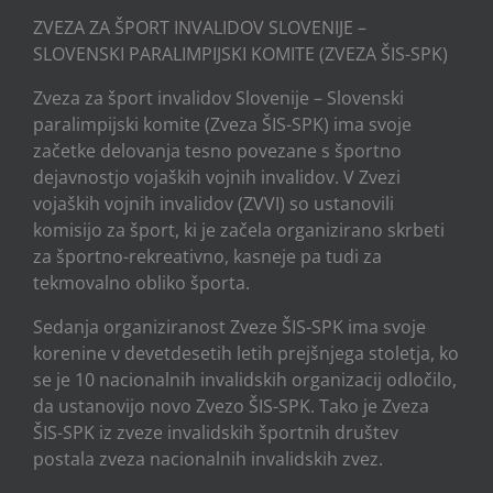
ZVEZA ZA ŠPORT INVALIDOV SLOVENIJE –
SLOVENSKI PARALIMPIJSKI KOMITE (ZVEZA ŠIS-SPK)
Zveza za šport invalidov Slovenije – Slovenski
paralimpijski komite (Zveza ŠIS-SPK) ima svoje
začetke delovanja tesno povezane s športno
dejavnostjo vojaških vojnih invalidov. V Zvezi
vojaških vojnih invalidov (ZVVI) so ustanovili
komisijo za šport, ki je začela organizirano skrbeti
za športno-rekreativno, kasneje pa tudi za
tekmovalno obliko športa.
Sedanja organiziranost Zveze ŠIS-SPK ima svoje
korenine v devetdesetih letih prejšnjega stoletja, ko
se je 10 nacionalnih invalidskih organizacij odločilo,
da ustanovijo novo Zvezo ŠIS-SPK. Tako je Zveza
ŠIS-SPK iz zveze invalidskih športnih društev
postala zveza nacionalnih invalidskih zvez.