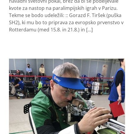
navadni svetovni pokal, brez da bi se podeljevale
kvote za nastop na paralimpijskih igrah v Parizu.
Tekme se bodo udeležili: :: Gorazd F. Tiršek (puška
SH2), ki mu bo to priprava za evropsko prvenstvo v
Rotterdamu (med 15.8. in 21.8.) in [...]