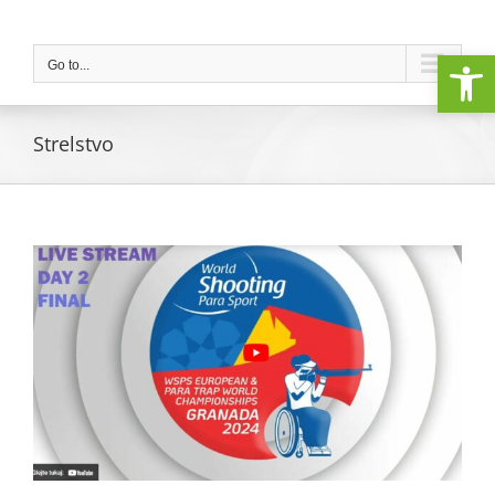
Skip
to
Open
content
Go to...
Strelstvo