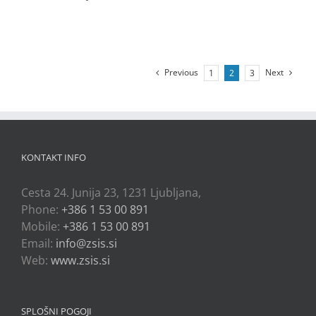
Previous
Next
1
2
3
KONTAKT INFO
Cesta 24. Junija 23, 1231 Ljubljana,
Phone:
+386 1 53 00 891
Mobile:
+386 1 53 00 891
Email:
info@zsis.si
Web:
www.zsis.si
SPLOŠNI POGOJI