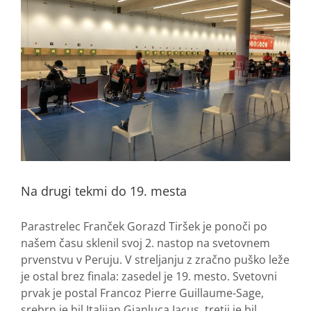
Na drugi tekmi do 19. mesta
Parastrelec Franček Gorazd Tiršek je ponoči po
našem času sklenil svoj 2. nastop na svetovnem
prvenstvu v Peruju. V streljanju z zračno puško leže
je ostal brez finala: zasedel je 19. mesto. Svetovni
prvak je postal Francoz Pierre Guillaume-Sage,
srebrn je bil Italijan Gianluca Iacus, tretji je bil