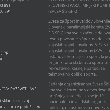
00 891
SLOVENSKI PARALIMPIJSKI KOMIT
00 891
(ZVEZA ŠIS-SPK)
Zveza za šport invalidov Slovenije
Slovenski paralimpijski komite (Z
ŠIS-SPK) ima svoje začetke delov
tesno povezane s športno dejavn
vojaških vojnih invalidov. V Zvezi
vojaških vojnih invalidov (ZVVI) s
 GDPR
ustanovili komisijo za šport, ki je
ti
organizirano skrbeti za športno-
rekreativno, kasneje pa tudi za
tekmovalno obliko športa.
Sedanja organiziranost Zveze ŠIS
NOVA RAZSVETLJAVE
ima svoje korenine v devetdesetih
prejšnjega stoletja, ko se je 10
i sklad za razvoj
nacionalnih invalidskih organizaci
investira v podeželje«
odločilo, da ustanovijo novo Zvez