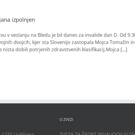
ejana izpolnjen
 v veslanju na Bledu je bil danes za invalide dan D. Od 9.30
jnih dvojcih, kjer sta Slovenijo zastopala Mojca Tomažin in De
 nista dobili potrjenih zdravstvenih klasifikacij.Mojca [...]
O ZVEZI
, 1231 Ljubljana,
ZVEZA ZA ŠPORT INVALIDOV SLOV