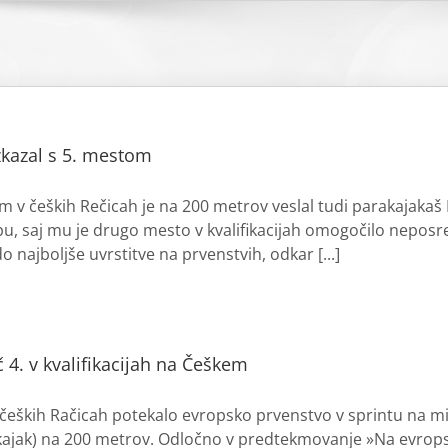
izkazal s 5. mestom
m v čeških Rečicah je na 200 metrov veslal tudi parakajakaš
u, saj mu je drugo mesto v kvalifikacijah omogočilo neposredn
 najboljše uvrstitve na prvenstvih, odkar [...]
č 4. v kvalifikacijah na Češkem
čeških Račicah potekalo evropsko prvenstvo v sprintu na mi
kajak) na 200 metrov. Odločno v predtekmovanje »Na evrop