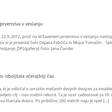
 prvenstva v veslanju
 22.9,.2012, prvič na državenem prvenstvu v veslanju nasto
v si je priveslal čoln Dejana Fabčiča in Mojce Tomažin. Spl
Vesljanje_DP{/gallery} Foto: Jana Čander
 izboljšala včerajšnji čas
ki je odločal o uvrstitvi mešanih dvojnih dvojcev za invalid
ljeni cilj – nov osebni rekord. Ta je sicer zadostoval za 10
a štartala dobro. Po približno 200 metrih naju je spet [...]