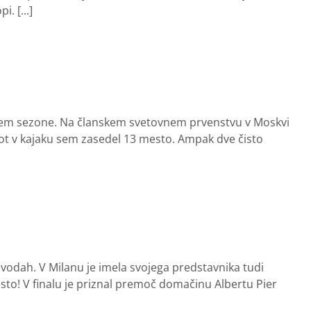
. [...]
janjem sezone. Na članskem svetovnem prvenstvu v Moskvi
kot v kajaku sem zasedel 13 mesto. Ampak dve čisto
vodah. V Milanu je imela svojega predstavnika tudi
esto! V finalu je priznal premoč domačinu Albertu Pier