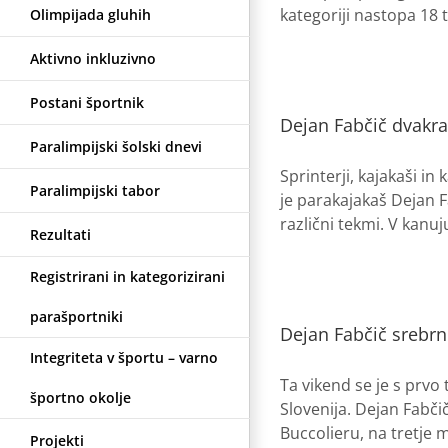
kategoriji nastopa 18 t
Olimpijada gluhih
Aktivno inkluzivno
Postani športnik
Dejan Fabčič dvakra
Paralimpijski šolski dnevi
Sprinterji, kajakaši i
Paralimpijski tabor
je parakajakaš Dejan F
različni tekmi. V kanu
Rezultati
Registrirani in kategorizirani
parašportniki
Dejan Fabčič srebrn v
Integriteta v športu – varno
Ta vikend se je s prvo
športno okolje
Slovenija. Dejan Fabči
Buccolieru, na tretje me
Projekti