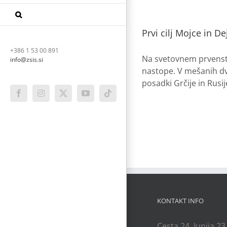
Prvi cilj Mojce in D
+386 1 53 00 891
Na svetovnem prvenstvu
info@zsis.si
nastope. V mešanih dvo
posadki Grčije in Rusije
Facebook
Instagram
X
YouTube
Tiktok
KONTAKT INFO
Cesta 24. Junija 23