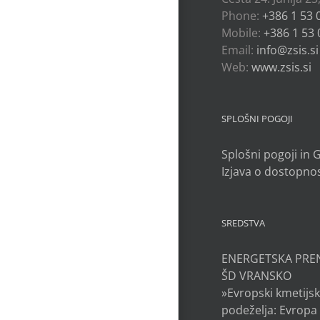
Phone:
+386 1 53 
Mobile:
+386 1 53 
Email:
info@zsis.si
Web:
www.zsis.si
SPLOŠNI POGOJI
Splošni pogoji in
Izjava o dostopnos
SREDSTVA
ENERGETSKA PRE
ŠD VRANSKO
»Evropski kmetijsk
podeželja: Evropa 