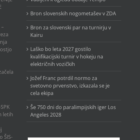
E
Bron slovenskih nogometašev v ZDA
 –
Bron za slovenski par na turnirju v
veza
Kairu
anja
Laško bo leta 2027 gostilo
ostjo
kvalifikacijski turnir v hokeju na
električnih vozičkih
o
 začela
Jožef Franc potrdil normo za
svetovno prvenstvo, izkazala se je
cela ekipa
-SPK
Še 750 dni do paralimpijskih iger Los
 letih
Angeles 2028
j
o ŠIS-