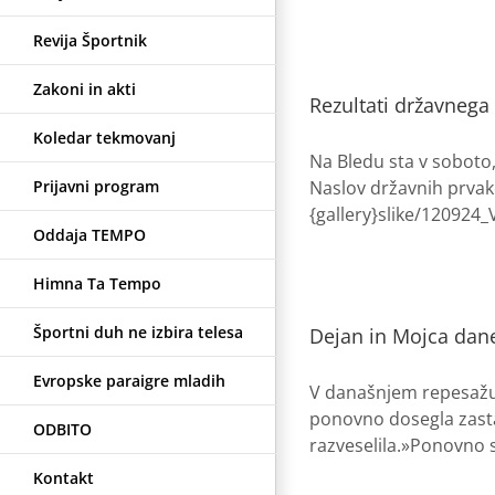
Revija Športnik
Zakoni in akti
Rezultati državnega
Koledar tekmovanj
Na Bledu sta v soboto,
Prijavni program
Naslov državnih prvako
{gallery}slike/120924_
Oddaja TEMPO
Himna Ta Tempo
Športni duh ne izbira telesa
Dejan in Mojca danes
Evropske paraigre mladih
V današnjem repesažu, 
ponovno dosegla zastav
ODBITO
razveselila.»Ponovno sv
Kontakt