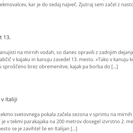
ekmovalcev, kar je do sedaj največ. Zjutraj sem začel z nastopi
t 13.
n kanujisti na mirnih vodah, so danes opravili z zadnjim de
abčič v kajaku in kanuju zasedel 13. mesto. »Tako v kanuju 
ju sproščeno brez obremenitve, kajak pa borba do [...]
 Italiji
 tekmo svetovnega pokala začela sezona v sprintu na mirnih 
č je v tekmi parakajaka na 200 metrov dosegel izvrstno 2. m
sto se je zavihtel še en Italijan [...]