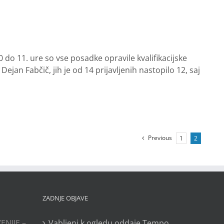
 do 11. ure so vse posadke opravile kvalifikacijske
jan Fabčič, jih je od 14 prijavljenih nastopilo 12, saj
Previous
1
2
ZADNJE OBJAVE
ENIJE –
Vabljeni k ogledu oddaje Tempo