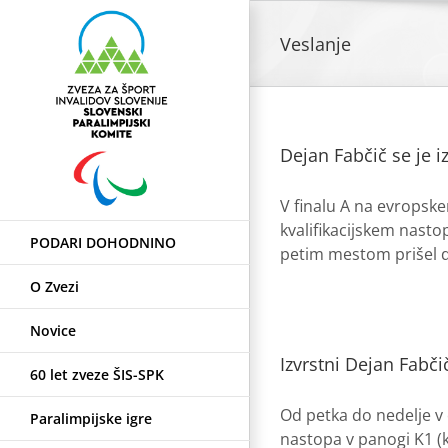
Skip
to
Veslanje
content
Dejan Fabčič se je 
V finalu A na evropske
kvalifikacijskem nastop
PODARI DOHODNINO
petim mestom prišel do
O Zvezi
Novice
Izvrstni Dejan Fabči
60 let zveze ŠIS-SPK
Od petka do nedelje v 
Paralimpijske igre
nastopa v panogi K1 (