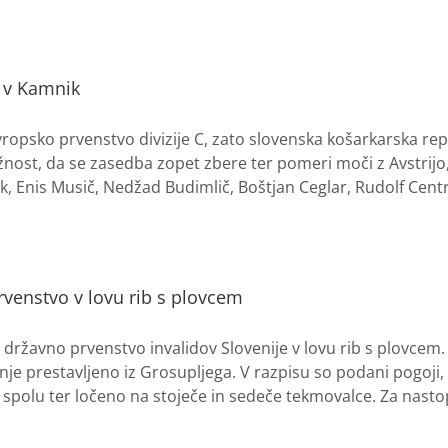
i v Kamnik
vropsko prvenstvo divizije C, zato slovenska košarkarska re
nost, da se zasedba zopet zbere ter pomeri moči z Avstrijo,
, Enis Musič, Nedžad Budimlič, Boštjan Ceglar, Rudolf Centr
rvenstvo v lovu rib s plovcem
 državno prvenstvo invalidov Slovenije v lovu rib s plovcem
je prestavljeno iz Grosupljega. V razpisu so podani pogoji,
polu ter ločeno na stoječe in sedeče tekmovalce. Za nastop 