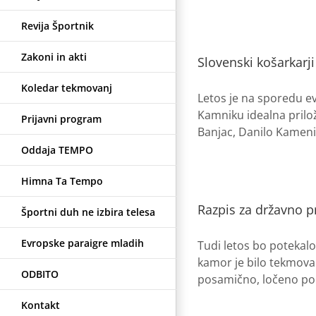
Revija Športnik
Zakoni in akti
Slovenski košarkarj
Koledar tekmovanj
Letos je na sporedu e
Kamniku idealna prilož
Prijavni program
Banjac, Danilo Kamenik
Oddaja TEMPO
Himna Ta Tempo
Razpis za državno p
Športni duh ne izbira telesa
Evropske paraigre mladih
Tudi letos bo potekalo
kamor je bilo tekmovan
ODBITO
posamično, ločeno po s
Kontakt