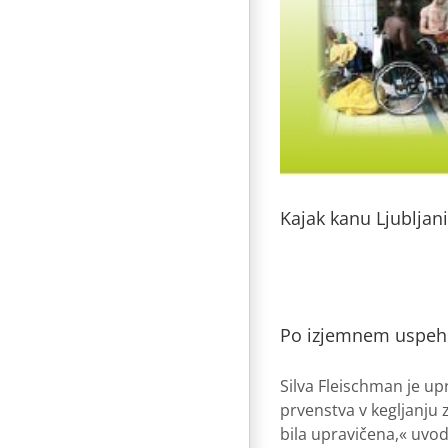
Kajak kanu Ljubljan
Po izjemnem uspehu
Silva Fleischman je up
prvenstva v kegljanju 
bila upravičena,« uvod