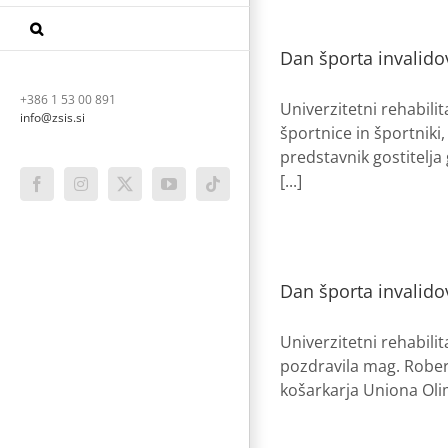
Dan športa invalido
+386 1 53 00 891
Univerzitetni rehabilit
info@zsis.si
športnice in športniki
predstavnik gostitelja
[...]
Facebook
Instagram
X
YouTube
Tiktok
Dan športa invalido
Univerzitetni rehabili
pozdravila mag. Robert
košarkarja Uniona Olimp