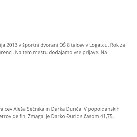
ija 2013 v športni dvorani OŠ 8 talcev v Logatcu. Rok za
kurenci. Na tem mestu dodajamo vse prijave. Na
valcev Aleša Sečnika in Darka Đurića. V popoldanskih
etrov delfin. Zmagal je Darko Đurić s časom 41,75,