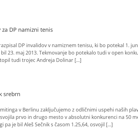
 za DP namizni tenis
 razpisal DP invalidov v namiznem tenisu, ki bo potekal 1. jun
e bil 23. maj 2013. Tekmovanje bo potekalo tudi v open kon
pil tudi trojec Andreja Dolinar [...]
k srebrn
mitinga v Berlinu zaključujemo z odličnimi uspehi naših pla
osvojila prvo in drugo mesto v absolutni konkurenci na 50 m
gi pa je bil Aleš Sečnik s časom 1.25,64, osvojil [...]