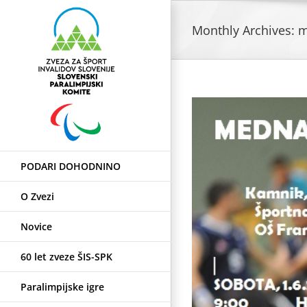
Skip
to
Monthly Archives:
m
content
PODARI DOHODNINO
O Zvezi
Novice
60 let zveze ŠIS-SPK
Paralimpijske igre