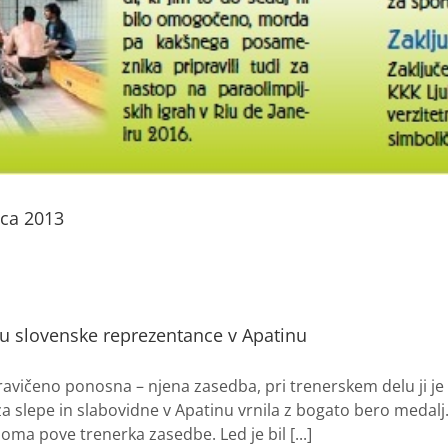
ica 2013
 slovenske reprezentance v Apatinu
ravičeno ponosna – njena zasedba, pri trenerskem delu ji je 
za slepe in slabovidne v Apatinu vrnila z bogato bero medalj.
oma pove trenerka zasedbe. Led je bil [...]