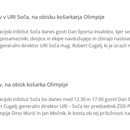
v v URI Soča, na obisku košarkarja Olimpije
acijski inštitut Soča danes gosti Dan športa invalidov, kjer s
, posamezniki, dvojice in ekipe navdušujejo in zbirajo naslo
 generalni direktor URI Soča mag. Robert Cugelj, ki je izraz
v, na obisk košarka Olimpije
tacijski inštitut Soča bo danes med 12.30 in 17.00 gostil Dan
 Cugelj, generalni direktor URI – Soča ter predsednik ZSIS-
ije Dino Murić in Jan Močnik, ki bosta ob tej priložnosti nago