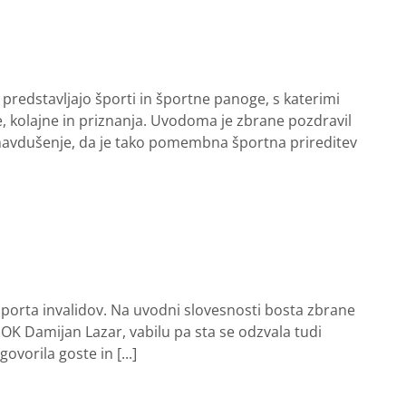
e predstavljajo športi in športne panoge, s katerimi
ve, kolajne in priznanja. Uvodoma je zbrane pozdravil
il navdušenje, da je tako pomembna športna prireditev
 športa invalidov. Na uvodni slovesnosti bosta zbrane
POK Damijan Lazar, vabilu pa sta se odzvala tudi
vorila goste in [...]