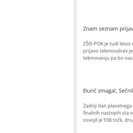
Znam seznam prijav
ZŠIS-POK je tudi letos
prijavo tekmovalcev j
tekmovanju pa bo nasto
Đurić zmagal, Sečni
Zadnji dan plavalnega 
finalnih nastopih sta 
osvojil je 938 točk, dru