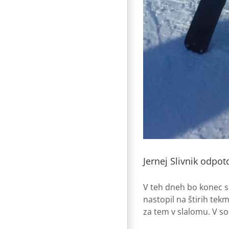
Jernej Slivnik odpot
V teh dneh bo konec se
nastopil na štirih tek
za tem v slalomu. V sob