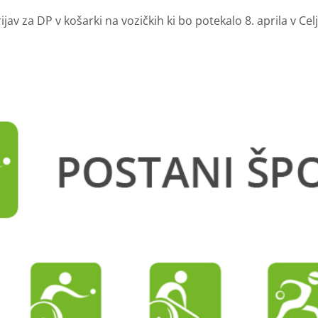
jav za DP v košarki na vozičkih ki bo potekalo 8. aprila v Celj