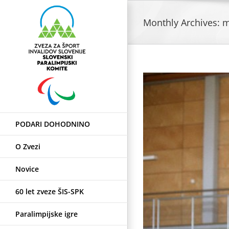
Skip
to
Monthly Archives:
m
content
PODARI DOHODNINO
O Zvezi
Novice
60 let zveze ŠIS-SPK
Paralimpijske igre