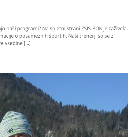
jajo naši programi? Na spletni strani ZŠIS-POK je zaživela
acije o posameznih športih. Naši trenerji so se z
 vsebine [...]