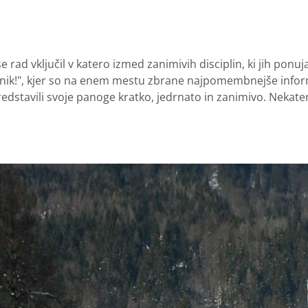
e rad vključil v katero izmed zanimivih disciplin, ki jih ponu
tnik!", kjer so na enem mestu zbrane najpomembnejše inform
redstavili svoje panoge kratko, jedrnato in zanimivo. Nekatere