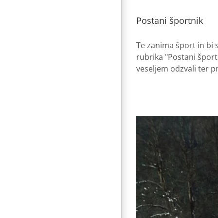
Postani športnik
Te zanima šport in bi s
rubrika "Postani špor
veseljem odzvali ter p