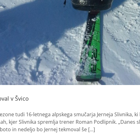
oval v Švico
zone tudi 16-letnega alpskega smučarja Jerneja Slivnika, ki
mah, kjer Slivnika spremlja trener Roman Podlipnik. „Danes sl
oto in nedeljo bo Jernej tekmoval še [...]