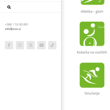
+386 1 53 00 891
info@zsis.si
Facebook
Instagram
X
YouTube
Tiktok