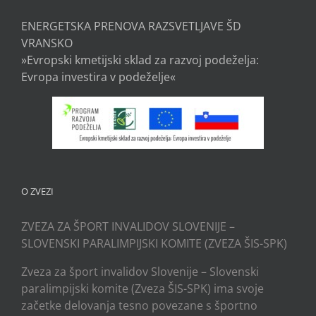
ENERGETSKA PRENOVA RAZSVETLJAVE ŠD
VRANSKO
»Evropski kmetijski sklad za razvoj podeželja:
Evropa investira v podeželje«
O ZVEZI
ZVEZA ZA ŠPORT INVALIDOV SLOVENIJE –
SLOVENSKI PARALIMPIJSKI KOMITE (ZVEZA ŠIS-SPK)
Zveza za šport invalidov Slovenije – Slovenski
paralimpijski komite (Zveza ŠIS-SPK) ima svoje
začetke delovanja tesno povezane s športno