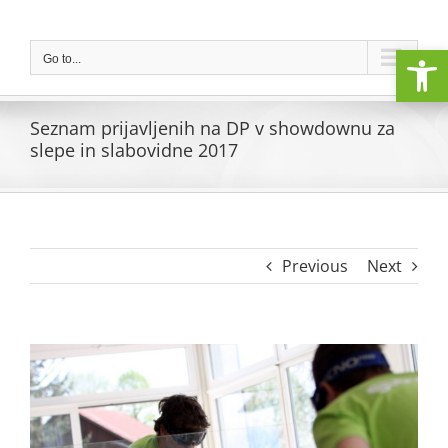
Skip
to
Open
content
Go to...
Seznam prijavljenih na DP v showdownu za
slepe in slabovidne 2017
Previous
Next
View
Larger
Image