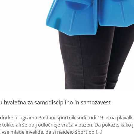
tu hvaležna za samodisciplino in samozavest
ke programa Postani športnik sodi tudi 19-letna plavalka Lu
toliko ali še bolj odločneje vrača v bazen. Da pokaže, kako ji
vse mlade invalide, da si najdejo šport po [...]