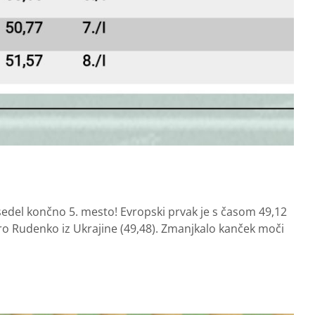
edel končno 5. mesto! Evropski prvak je s časom 49,12
tro Rudenko iz Ukrajine (49,48). Zmanjkalo kanček moči