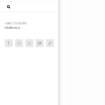
+386 1 53 00 891
info@zsis.si
Facebook
Instagram
X
YouTube
Tiktok