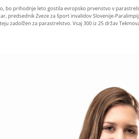
ško, bo prihodnje leto gostila evropsko prvenstvo v parastr
ar, predsednik Zveze za šport invalidov Slovenije-Paralimpi
ju zadolžen za parastrelstvo. Vsaj 300 iz 25 držav Tekmovanj