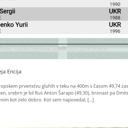
ja Encija
evropskem prvenstvu gluhih v teku na 400m s časom 49,74 zas
en, srebrn je bil Rus Anton Šarapo (49,30), bronast pa Dmi
im kot zelo dobro. Kot sem napovedal, [...]