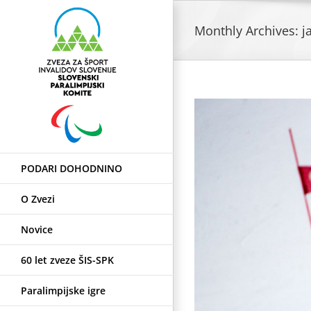
Skip
to
Monthly Archives:
j
content
PODARI DOHODNINO
O Zvezi
Novice
60 let zveze ŠIS-SPK
Paralimpijske igre