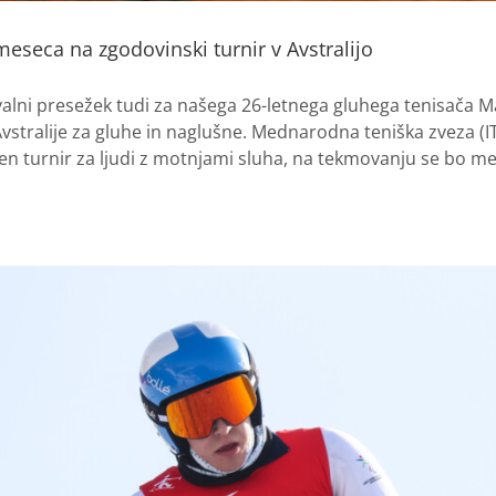
eseca na zgodovinski turnir v Avstralijo
alni presežek tudi za našega 26-letnega gluhega tenisača Ma
 Avstralije za gluhe in naglušne. Mednarodna teniška zveza (I
n turnir za ljudi z motnjami sluha, na tekmovanju se bo mer