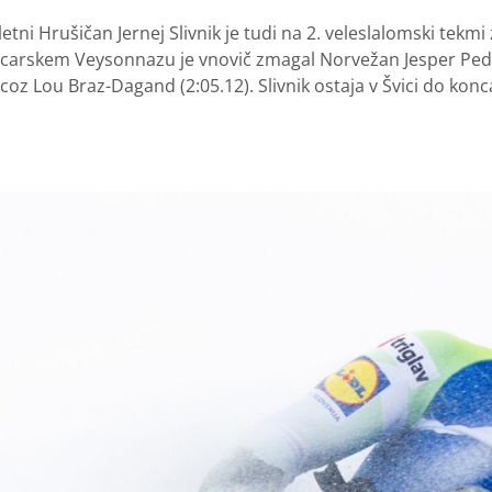
etni Hrušičan Jernej Slivnik je tudi na 2. veleslalomski tekm
icarskem Veysonnazu je vnovič zmagal Norvežan Jesper Pederse
ncoz Lou Braz-Dagand (2:05.12). Slivnik ostaja v Švici do konca 