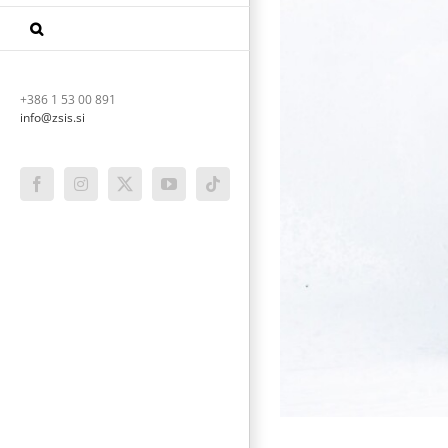
+386 1 53 00 891
info@zsis.si
Facebook
Instagram
X
YouTube
Tiktok