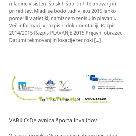
mladine v sistem šolskih športnih tekmovanj in
prireditev. Mladi se bodo tudi v letu 2015 lahko
pomerili v atletiki, namiznem tenisu in plavanju.
Več informacij v razpisni dokumentaciji: Razpis
2014/2015 Razpis PLAVANJE 2015 Prijavni obrazec
Datumi tekmovanj in lokacije ter roki [...]
VABILO:Delavnica športa invalidov
V okviru projekta Vsi v naravo vabimo nevladne,