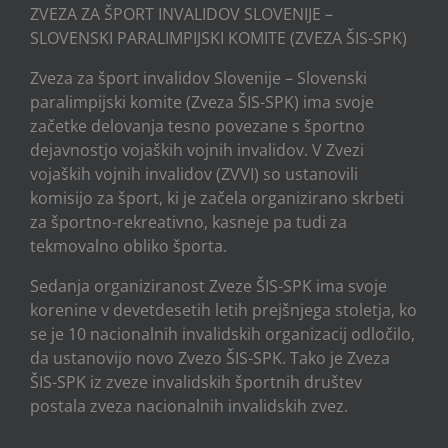
ZVEZA ZA ŠPORT INVALIDOV SLOVENIJE –
SLOVENSKI PARALIMPIJSKI KOMITE (ZVEZA ŠIS-SPK)
Zveza za šport invalidov Slovenije – Slovenski
paralimpijski komite (Zveza ŠIS-SPK) ima svoje
začetke delovanja tesno povezane s športno
dejavnostjo vojaških vojnih invalidov. V Zvezi
vojaških vojnih invalidov (ZVVI) so ustanovili
komisijo za šport, ki je začela organizirano skrbeti
za športno-rekreativno, kasneje pa tudi za
tekmovalno obliko športa.
Sedanja organiziranost Zveze ŠIS-SPK ima svoje
korenine v devetdesetih letih prejšnjega stoletja, ko
se je 10 nacionalnih invalidskih organizacij odločilo,
da ustanovijo novo Zvezo ŠIS-SPK. Tako je Zveza
ŠIS-SPK iz zveze invalidskih športnih društev
postala zveza nacionalnih invalidskih zvez.