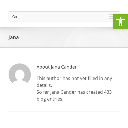
Skip
to
Open
content
Go to...
Jana
About
Jana Cander
This author has not yet filled in any
details.
So far Jana Cander has created 433
blog entries.