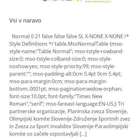
Vsi v naravo
Normal 0 21 false false false SL X-NONE X-NONE /*
Style Definitions */ table.MsoNormalTable {mso-
style-name:"Table Normal"; mso-tstyle-rowband-
size:0; mso-tstyle-colband-size:0; mso-style-
noshow:yes; mso-style-priority:99; mso-style-
parent:""; mso-padding-alt:0cm 5.4pt 0cm 5.4pt;
mso-para-margin:0cm; mso-para-margin-
bottom:.0001pt; mso-pagination:widow-orphan;
font-size:10.0pt; font-family:"Times New
Roman","serif"; mso-fareast-language:EN-US;} Tri
partnerske organizacije, Planinska zveza Slovenije,
Olimpijski komite Slovenije-Združenje športnih zvez
in Zveza za šport invalidov Slovenije-Paraolimpijski
komite so začele vzpostavljali [...]