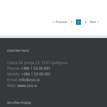
Previous
Next
1
2
3
KONTAKT INFO
Cesta 24. Junija 23, 1231 Ljubljana,
Phone:
+386 1 53 00 891
Mobile:
+386 1 53 00 891
Email:
info@zsis.si
Web:
www.zsis.si
SPLOŠNI POGOJI