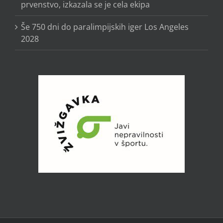
prvenstvo, izkazala se je cela ekipa
Še 750 dni do paralimpijskih iger Los Angeles
2028