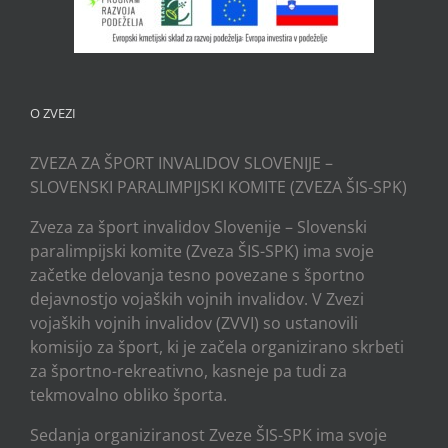
O ZVEZI
ZVEZA ZA ŠPORT INVALIDOV SLOVENIJE –
SLOVENSKI PARALIMPIJSKI KOMITE (ZVEZA ŠIS-SPK)
Zveza za šport invalidov Slovenije – Slovenski
paralimpijski komite (Zveza ŠIS-SPK) ima svoje
začetke delovanja tesno povezane s športno
dejavnostjo vojaških vojnih invalidov. V Zvezi
vojaških vojnih invalidov (ZVVI) so ustanovili
komisijo za šport, ki je začela organizirano skrbeti
za športno-rekreativno, kasneje pa tudi za
tekmovalno obliko športa.
Sedanja organiziranost Zveze ŠIS-SPK ima svoje