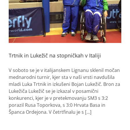
Trtnik in Lukežič na stopničkah v Italiji
V soboto se je v italijanskem Lignanu sklenil močan
mednarodni turnir, kjer sta v naši vrsti navdušila
mladi Luka Trtnik in izkušeni Bojan Lukežič. Bron za
Lukežiča Lukežič se je izkazal v posamični
konkurenci, kjer je v pretekmovanju SM3 s 3:2
porazil Rusa Toporkova, s 3:0 Hrvata Basa in
Španca Ordejona. V četrtfinalu je s [...]