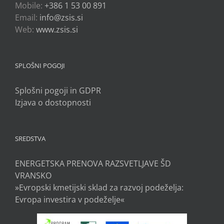
Mobile:
+386 1 53 00 891
Email:
info@zsis.si
Web:
www.zsis.si
SPLOŠNI POGOJI
Splošni pogoji in GDPR
Izjava o dostopnosti
SREDSTVA
ENERGETSKA PRENOVA RAZSVETLJAVE ŠD
VRANSKO
»Evropski kmetijski sklad za razvoj podeželja:
Evropa investira v podeželje«