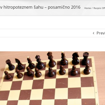
v v hitropoteznem šahu – posamično 2016
Home
Razpisi D
Prev