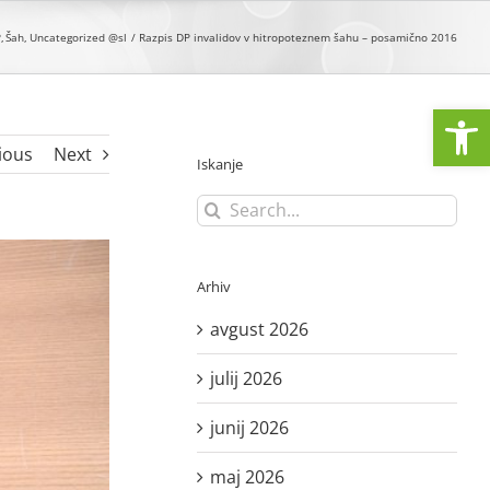
P
Šah
Uncategorized @sl
Razpis DP invalidov v hitropoteznem šahu – posamično 2016
Open
ious
Next
Iskanje
Search
for:
Arhiv
avgust 2026
julij 2026
junij 2026
maj 2026