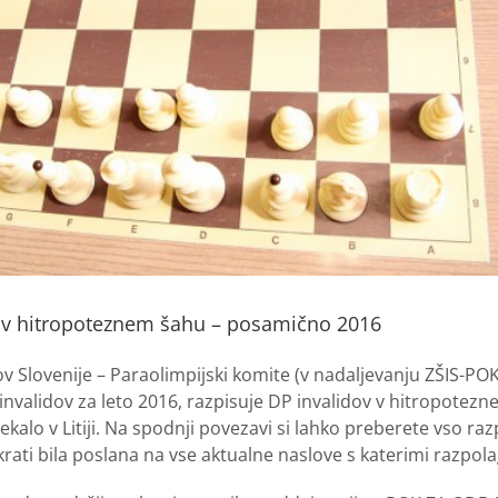
v v hitropoteznem šahu – posamično 2016
ov Slovenije – Paraolimpijski komite (v nadaljevanju ZŠIS-POK
nvalidov za leto 2016, razpisuje DP invalidov v hitropotezn
kalo v Litiji. Na spodnji povezavi si lahko preberete vso ra
krati bila poslana na vse aktualne naslove s katerimi razpol