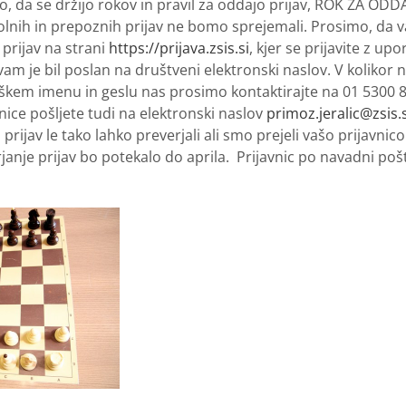
mo, da se držijo rokov in pravil za oddajo prijav, ROK ZA ODD
lnih in prepoznih prijav ne bomo sprejemali. Prosimo, da v
prijav na strani
https://prijava.zsis.si
, kjer se prijavite z up
am je bil poslan na društveni elektronski naslov. V kolikor n
škem imenu in geslu nas prosimo kontaktirajte na 01 5300 8
nice pošljete tudi na elektronski naslov
primoz.jeralic@zsis.s
rijav le tako lahko preverjali ali smo prejeli vašo prijavnic
rjanje prijav bo potekalo do aprila. Prijavnic po navadni po