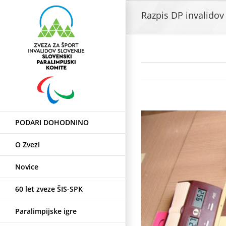
Skip
Razpis DP invalido
to
content
View
PODARI DOHODNINO
Larger
Image
O Zvezi
Novice
60 let zveze ŠIS-SPK
Paralimpijske igre