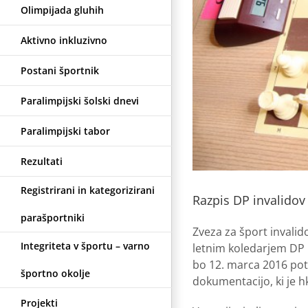
Olimpijada gluhih
Aktivno inkluzivno
Postani športnik
Paralimpijski šolski dnevi
Paralimpijski tabor
Rezultati
Registrirani in kategorizirani
Razpis DP invalido
parašportniki
Zveza za šport invalid
Integriteta v športu – varno
letnim koledarjem DP i
bo 12. marca 2016 pote
športno okolje
dokumentacijo, ki je h
Projekti