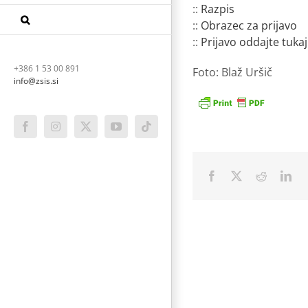
::
Razpis
::
Obrazec za prijavo
::
Prijavo oddajte tukaj
+386 1 53 00 891
Foto: Blaž Uršič
info@zsis.si
Facebook
Instagram
X
YouTube
Tiktok
Facebook
X
Reddit
Lin