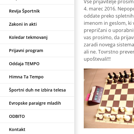
Vse prijavitelje prosi
4. marec 2016. Nepopo
Revija Športnik
oddate preko spletnih 
imenom in geslom, ki v
Zakoni in akti
prepričani o uporabni
vas prosimo, da prijav
Koledar tekmovanj
zaradi novega sistema p
Prijavni program
ali ne. Tovrstno preve
upoštevali!!!
Oddaja TEMPO
Himna Ta Tempo
Športni duh ne izbira telesa
Evropske paraigre mladih
ODBITO
Kontakt