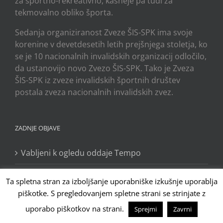
za športno-rekreativno, kasneje pa tudi za
tekmovalno obliko športa.
Sedanja organiziranost Zveze ŠIS-SPK ima svoje
korenine v devetdesetih letih prejšnjega stoletja, ko
se je 10 nacionalnih invalidskih organizacij odločilo,
da ustanovijo novo Zvezo ŠIS-SPK. Tako je Zveza
ŠIS-SPK iz zveze invalidskih športnih društev
postala zveza nacionalnih invalidskih zvez.
ZADNJE OBJAVE
Vabljeni k ogledu oddaje Tempo
Bron slovenskih nogometašev v ZDA
Ta spletna stran za izboljšanje uporabniške izkušnje uporablja
piškotke. S pregledovanjem spletne strani se strinjate z
Bron za slovenski par na turnirju v Kairu
uporabo piškotkov na strani.
Sprejmi
Zavrni
Laško bo leta 2027 gostilo kvalifikacijski turnir v