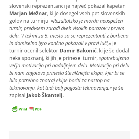
slovenski reprezentanci je največ pokazal kapetan
Marjan Mežnar
, ki je dosegel vseh pet slovenskih
golov na turnirju.
»Rezultatsko je morda neuspešen
turnir, predvsem zaradi dveh visokih porazov v prvem
delu. V tekmi za 5. mesto so se reprezentanti z borbeno
in domiselno igro končno pokazali v pravi luči,«
je
turnir ocenil selektor
Damir Bakonić
, ki je še dodal
neka spoznanj, ki jih je prinesel turnir,
»potrebujemo
večjo motivacijo pri nadaljnjem delu. Motivacijo pri delu
bi nam zagotovo prinesla številčnejša ekipa, kjer bi se
bilo potrebno znotraj ekipe boriti za nastop na
tekmovanju, kot tudi bolj pogosta tekmovanja,«
je še
zapisal
Jakob Škantelj.