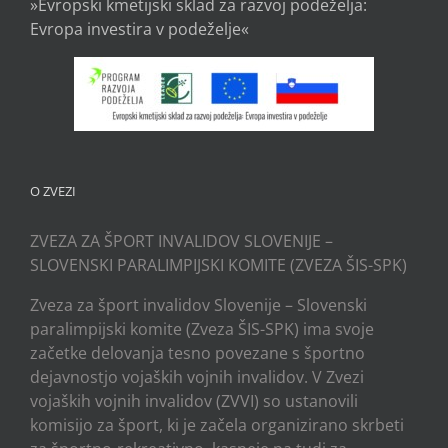
»Evropski kmetijski sklad za razvoj podeželja:
Evropa investira v podeželje«
O ZVEZI
ZVEZA ZA ŠPORT INVALIDOV SLOVENIJE –
SLOVENSKI PARALIMPIJSKI KOMITE (ZVEZA ŠIS-SPK)
Zveza za šport invalidov Slovenije – Slovenski
paralimpijski komite (Zveza ŠIS-SPK) ima svoje
začetke delovanja tesno povezane s športno
dejavnostjo vojaških vojnih invalidov. V Zvezi
vojaških vojnih invalidov (ZVVI) so ustanovili
komisijo za šport, ki je začela organizirano skrbeti