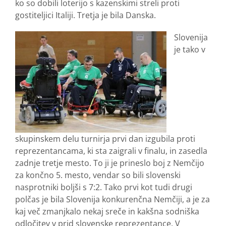
ko so dobili loterijo s kazenskimi streli proti
gostiteljici Italiji. Tretja je bila Danska.
Slovenija
je tako v
skupinskem delu turnirja prvi dan izgubila proti
reprezentancama, ki sta zaigrali v finalu, in zasedla
zadnje tretje mesto. To ji je prineslo boj z Nemčijo
za končno 5. mesto, vendar so bili slovenski
nasprotniki boljši s 7:2. Tako prvi kot tudi drugi
polčas je bila Slovenija konkurenčna Nemčiji, a je za
kaj več zmanjkalo nekaj sreče in kakšna sodniška
odločitev v prid slovenske reprezentance. V