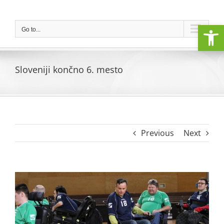
Skip
to
Open
content
Go to...
Sloveniji končno 6. mesto
Previous
Next
View
Larger
Image