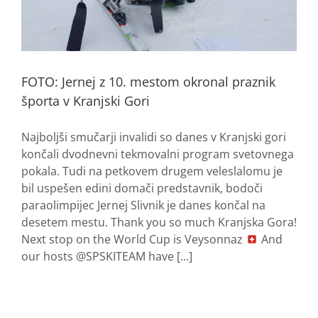
FOTO: Jernej z 10. mestom okronal praznik
športa v Kranjski Gori
Najboljši smučarji invalidi so danes v Kranjski gori
končali dvodnevni tekmovalni program svetovnega
pokala. Tudi na petkovem drugem veleslalomu je
bil uspešen edini domači predstavnik, bodoči
paraolimpijec Jernej Slivnik je danes končal na
desetem mestu. Thank you so much Kranjska Gora!
Next stop on the World Cup is Veysonnaz
And
our hosts @SPSKITEAM have [...]