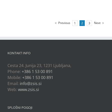
Previous
Next
1
2
3
KONTAKT INFO
Cesta 24. Junija 23, 1231 Ljubljana,
Phone:
+386 1 53 00 891
Mobile:
+386 1 53 00 891
Email:
info@zsis.si
Web:
www.zsis.si
SPLOŠNI POGOJI