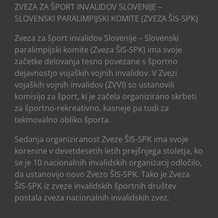
ZVEZA ZA ŠPORT INVALIDOV SLOVENIJE –
SLOVENSKI PARALIMPIJSKI KOMITE (ZVEZA ŠIS-SPK)
Zveza za šport invalidov Slovenije – Slovenski
paralimpijski komite (Zveza ŠIS-SPK) ima svoje
začetke delovanja tesno povezane s športno
dejavnostjo vojaških vojnih invalidov. V Zvezi
vojaških vojnih invalidov (ZVVI) so ustanovili
komisijo za šport, ki je začela organizirano skrbeti
za športno-rekreativno, kasneje pa tudi za
tekmovalno obliko športa.
Sedanja organiziranost Zveze ŠIS-SPK ima svoje
korenine v devetdesetih letih prejšnjega stoletja, ko
se je 10 nacionalnih invalidskih organizacij odločilo,
da ustanovijo novo Zvezo ŠIS-SPK. Tako je Zveza
ŠIS-SPK iz zveze invalidskih športnih društev
postala zveza nacionalnih invalidskih zvez.