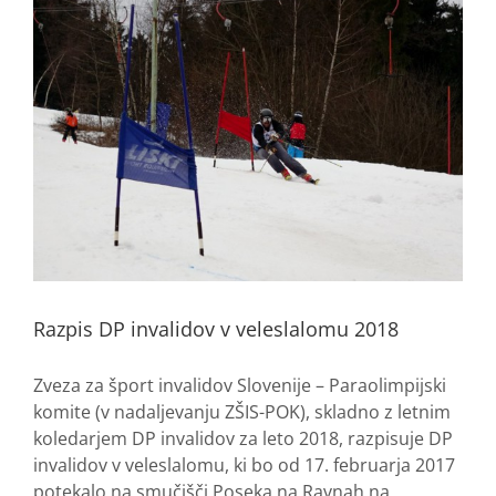
Razpis DP invalidov v veleslalomu 2018
Zveza za šport invalidov Slovenije – Paraolimpijski
komite (v nadaljevanju ZŠIS-POK), skladno z letnim
koledarjem DP invalidov za leto 2018, razpisuje DP
invalidov v veleslalomu, ki bo od 17. februarja 2017
potekalo na smučišči Poseka na Ravnah na