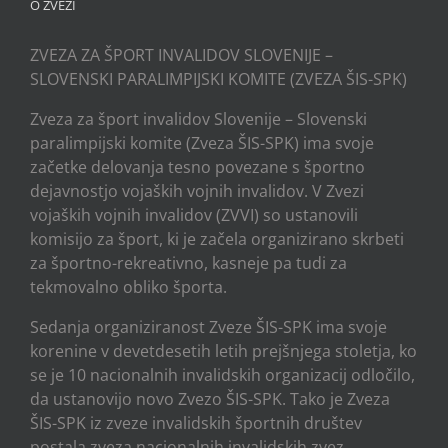
O ZVEZI
ZVEZA ZA ŠPORT INVALIDOV SLOVENIJE –
SLOVENSKI PARALIMPIJSKI KOMITE (ZVEZA ŠIS-SPK)
Zveza za šport invalidov Slovenije – Slovenski
paralimpijski komite (Zveza ŠIS-SPK) ima svoje
začetke delovanja tesno povezane s športno
dejavnostjo vojaških vojnih invalidov. V Zvezi
vojaških vojnih invalidov (ZVVI) so ustanovili
komisijo za šport, ki je začela organizirano skrbeti
za športno-rekreativno, kasneje pa tudi za
tekmovalno obliko športa.
Sedanja organiziranost Zveze ŠIS-SPK ima svoje
korenine v devetdesetih letih prejšnjega stoletja, ko
se je 10 nacionalnih invalidskih organizacij odločilo,
da ustanovijo novo Zvezo ŠIS-SPK. Tako je Zveza
ŠIS-SPK iz zveze invalidskih športnih društev
postala zveza nacionalnih invalidskih zvez.