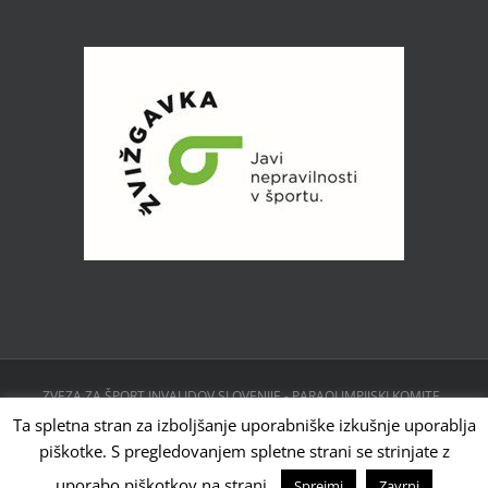
ZVEZA ZA ŠPORT INVALIDOV SLOVENIJE - PARAOLIMPIJSKI KOMITE ,
CESTA 24. JUNIJA 23, 1231 LJUBLJANA, SLOVENIJA | Powered by
Ta spletna stran za izboljšanje uporabniške izkušnje uporablja
WordPress
piškotke. S pregledovanjem spletne strani se strinjate z
Facebook
Instagram
X
YouTube
Tiktok
uporabo piškotkov na strani.
Sprejmi
Zavrni