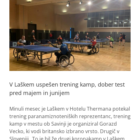
V Laškem uspešen trening kamp, dober test
pred majem in junijem
Minuli mesec je Laškem v Hotelu Thermana potekal
trening paranamiznoteniških reprezentanc, trening
kamp v mestu ob Savinji je organiziral Gorazd
Vecko, ki vodi britansko izbrano vrsto. Drugič v
Sloveniji „To je bil že drugi koronakamp v Laškem.