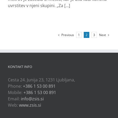
uvrstitev v njeni skupini. „Za [...]
Previous
Next
1
2
3
KONTAKT INFO
Cesta 24. Junija 23, 1231 Ljubljana,
Phone:
+386 1 53 00 891
Mobile:
+386 1 53 00 891
Email:
info@zsis.si
Web:
www.zsis.si