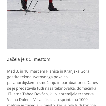
Začela je s 5. mestom
Med 3. in 10. marcem Planica in Kranjska Gora
gostita tekme svetovnega pokala v
paranordijskemu smučanju in parabiatlonu. Danes
se je predstavila tudi naša tekmovalka, domačinka
17-letna Tabea Dovžan, ki jo spremljala trenerka
Vesna Dolenc. V kvalifikacijah sprinta na 1000
metrov je zasedla 5. mesto, kar je bila tudi končna