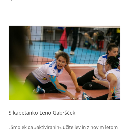
S kapetanko Leno Gabršček
„Smo ekipa »aktiviranih« učiteljev in z novim letom