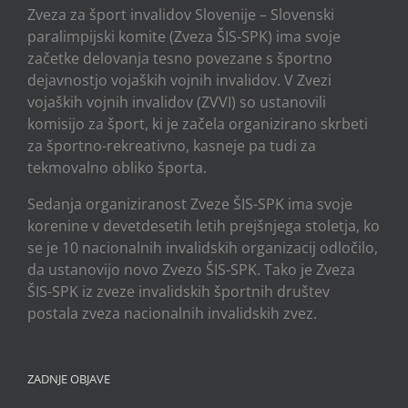
Zveza za šport invalidov Slovenije – Slovenski
paralimpijski komite (Zveza ŠIS-SPK) ima svoje
začetke delovanja tesno povezane s športno
dejavnostjo vojaških vojnih invalidov. V Zvezi
vojaških vojnih invalidov (ZVVI) so ustanovili
komisijo za šport, ki je začela organizirano skrbeti
za športno-rekreativno, kasneje pa tudi za
tekmovalno obliko športa.
Sedanja organiziranost Zveze ŠIS-SPK ima svoje
korenine v devetdesetih letih prejšnjega stoletja, ko
se je 10 nacionalnih invalidskih organizacij odločilo,
da ustanovijo novo Zvezo ŠIS-SPK. Tako je Zveza
ŠIS-SPK iz zveze invalidskih športnih društev
postala zveza nacionalnih invalidskih zvez.
ZADNJE OBJAVE