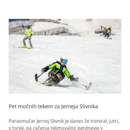
Pet močnih tekem za Jerneja Slivnika
Parasmučar Jernej Slivnik je danes že treniral, jutri,
v torek, pa začenja tekmovalno petdnevje v