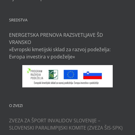
SREDSTVA
ENERGETSKA PRENOVA RAZSVETLJAVE ŠD
VRANSKO
»Evropski kmetijski sklad za razvoj podeželja:
Evropa investira v podeželje«
O ZVEZI
ZVEZA ZA ŠPORT INVALIDOV SLOVENIJE –
SLOVENSKI PARALIMPIJSKI KOMITE (ZVEZA ŠIS-SPK)