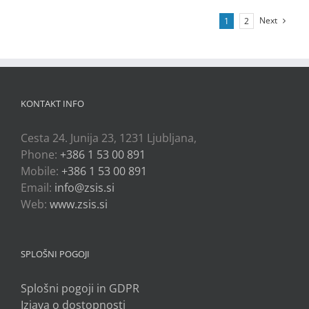
Next
1
2
KONTAKT INFO
Cesta 24. Junija 23, 1231 Ljubljana,
Phone:
+386 1 53 00 891
Mobile:
+386 1 53 00 891
Email:
info@zsis.si
Web:
www.zsis.si
SPLOŠNI POGOJI
Splošni pogoji in GDPR
Izjava o dostopnosti