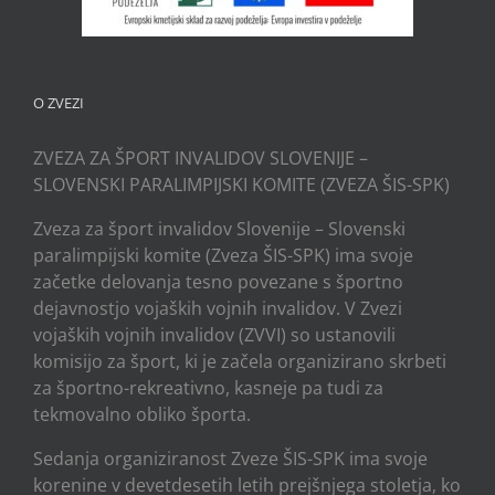
O ZVEZI
ZVEZA ZA ŠPORT INVALIDOV SLOVENIJE –
SLOVENSKI PARALIMPIJSKI KOMITE (ZVEZA ŠIS-SPK)
Zveza za šport invalidov Slovenije – Slovenski
paralimpijski komite (Zveza ŠIS-SPK) ima svoje
začetke delovanja tesno povezane s športno
dejavnostjo vojaških vojnih invalidov. V Zvezi
vojaških vojnih invalidov (ZVVI) so ustanovili
komisijo za šport, ki je začela organizirano skrbeti
za športno-rekreativno, kasneje pa tudi za
tekmovalno obliko športa.
Sedanja organiziranost Zveze ŠIS-SPK ima svoje
korenine v devetdesetih letih prejšnjega stoletja, ko