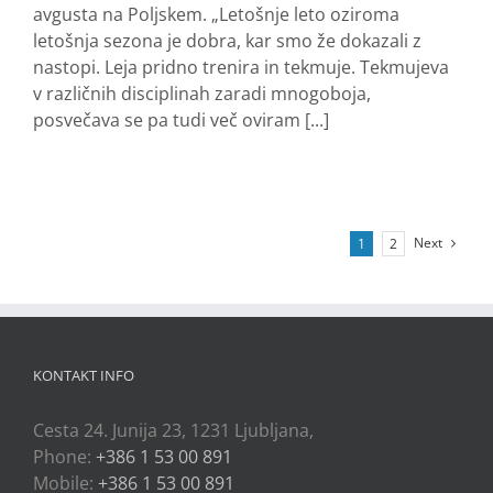
avgusta na Poljskem. „Letošnje leto oziroma
letošnja sezona je dobra, kar smo že dokazali z
nastopi. Leja pridno trenira in tekmuje. Tekmujeva
v različnih disciplinah zaradi mnogoboja,
posvečava se pa tudi več oviram [...]
Next
1
2
KONTAKT INFO
Cesta 24. Junija 23, 1231 Ljubljana,
Phone:
+386 1 53 00 891
Mobile:
+386 1 53 00 891