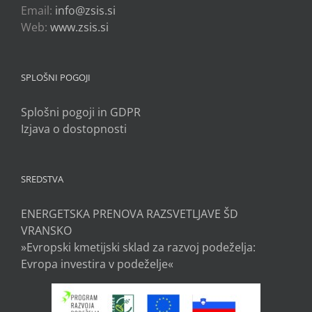
Email:
info@zsis.si
Web:
www.zsis.si
SPLOŠNI POGOJI
Splošni pogoji in GDPR
Izjava o dostopnosti
SREDSTVA
ENERGETSKA PRENOVA RAZSVETLJAVE ŠD
VRANSKO
»Evropski kmetijski sklad za razvoj podeželja:
Evropa investira v podeželje«