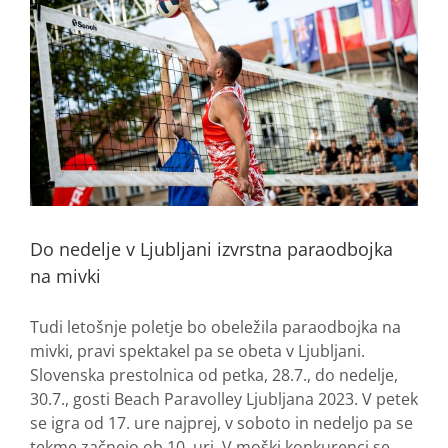
Do nedelje v Ljubljani izvrstna paraodbojka
na mivki
Tudi letošnje poletje bo obeležila paraodbojka na
mivki, pravi spektakel pa se obeta v Ljubljani.
Slovenska prestolnica od petka, 28.7., do nedelje,
30.7., gosti Beach Paravolley Ljubljana 2023. V petek
se igra od 17. ure najprej, v soboto in nedeljo pa se
tekme začnejo ob 10. uri. V moški konkurenci se