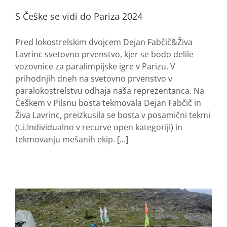
S Češke se vidi do Pariza 2024
Pred lokostrelskim dvojcem Dejan Fabčič&Živa
Lavrinc svetovno prvenstvo, kjer se bodo delile
vozovnice za paralimpijske igre v Parizu. V
prihodnjih dneh na svetovno prvenstvo v
paralokostrelstvu odhaja naša reprezentanca. Na
Češkem v Pilsnu bosta tekmovala Dejan Fabčič in
Živa Lavrinc, preizkusila se bosta v posamični tekmi
(t.i.Individualno v recurve open kategoriji) in
tekmovanju mešanih ekip. [...]