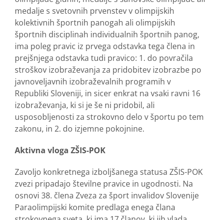
medalje s svetovnih prvenstev v olimpijskih
kolektivnih športnih panogah ali olimpijskih
športnih disciplinah individualnih športnih panog,
ima poleg pravic iz prvega odstavka tega člena in
prejšnjega odstavka tudi pravico: 1. do povračila
stroškov izobraževanja za pridobitev izobrazbe po
javnoveljavnih izobraževalnih programih v
Republiki Sloveniji, in sicer enkrat na vsaki ravni 16
izobraževanja, ki si je še ni pridobil, ali
usposobljenosti za strokovno delo v športu po tem
zakonu, in 2. do izjemne pokojnine.
Aktivna vloga ZŠIS-POK
Zavoljo konkretnega izboljšanega statusa ZŠIS-POK
zvezi pripadajo številne pravice in ugodnosti. Na
osnovi 38. člena Zveza za šport invalidov Slovenije
Paraolimpijski komite predlaga enega člana
strokovnega sveta, ki ima 17 članov, ki jih vlada