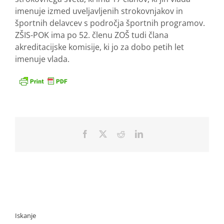
imenuje izmed uveljavljenih strokovnjakov in
športnih delavcev s področja športnih programov.
ZŠIS-POK ima po 52. členu ZOŠ tudi člana
akreditacijske komisije, ki jo za dobo petih let
imenuje vlada.
Facebook
X
Reddit
LinkedIn
Iskanje