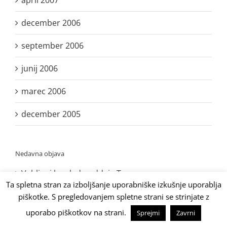
december 2006
september 2006
junij 2006
marec 2006
december 2005
Nedavna objava
Vabljeni k ogledu oddaje Tempo
Ta spletna stran za izboljšanje uporabniške izkušnje uporablja
Bron slovenskih nogometašev v ZDA
piškotke. S pregledovanjem spletne strani se strinjate z
uporabo piškotkov na strani.
Sprejmi
Zavrni
Bron za slovenski par na turnirju v Kairu