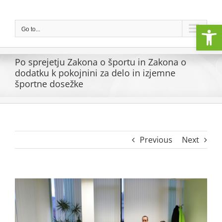
Skip
to
Open
content
Go to...
Po sprejetju Zakona o športu in Zakona o
dodatku k pokojnini za delo in izjemne
športne dosežke
Previous
Next
View
Larger
Image