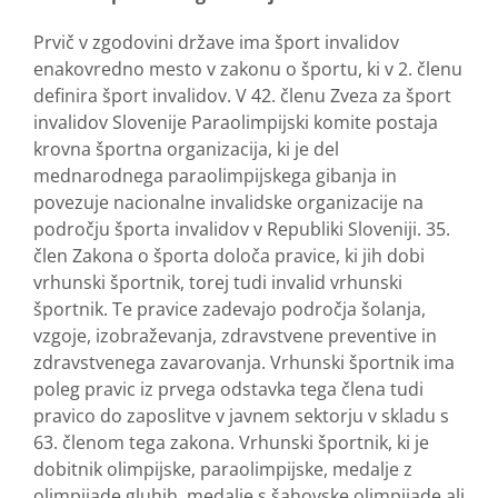
Prvič v zgodovini države ima šport invalidov
enakovredno mesto v zakonu o športu, ki v 2. členu
definira šport invalidov. V 42. členu Zveza za šport
invalidov Slovenije Paraolimpijski komite postaja
krovna športna organizacija, ki je del
mednarodnega paraolimpijskega gibanja in
povezuje nacionalne invalidske organizacije na
področju športa invalidov v Republiki Sloveniji. 35.
člen Zakona o športa določa pravice, ki jih dobi
vrhunski športnik, torej tudi invalid vrhunski
športnik. Te pravice zadevajo področja šolanja,
vzgoje, izobraževanja, zdravstvene preventive in
zdravstvenega zavarovanja. Vrhunski športnik ima
poleg pravic iz prvega odstavka tega člena tudi
pravico do zaposlitve v javnem sektorju v skladu s
63. členom tega zakona. Vrhunski športnik, ki je
dobitnik olimpijske, paraolimpijske, medalje z
olimpijade gluhih, medalje s šahovske olimpijade ali