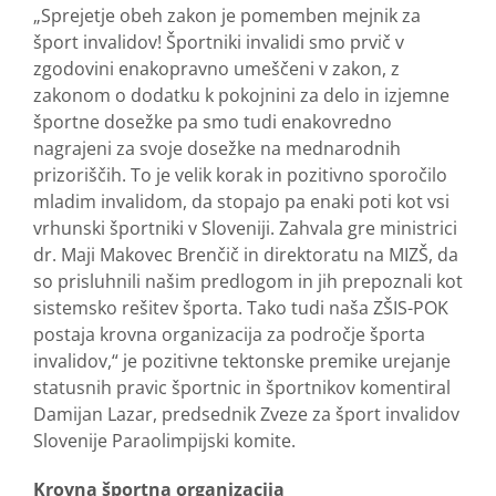
„Sprejetje obeh zakon je pomemben mejnik za
šport invalidov! Športniki invalidi smo prvič v
zgodovini enakopravno umeščeni v zakon, z
zakonom o dodatku k pokojnini za delo in izjemne
športne dosežke pa smo tudi enakovredno
nagrajeni za svoje dosežke na mednarodnih
prizoriščih. To je velik korak in pozitivno sporočilo
mladim invalidom, da stopajo pa enaki poti kot vsi
vrhunski športniki v Sloveniji. Zahvala gre ministrici
dr. Maji Makovec Brenčič in direktoratu na MIZŠ, da
so prisluhnili našim predlogom in jih prepoznali kot
sistemsko rešitev športa. Tako tudi naša ZŠIS-POK
postaja krovna organizacija za področje športa
invalidov,“ je pozitivne tektonske premike urejanje
statusnih pravic športnic in športnikov komentiral
Damijan Lazar, predsednik Zveze za šport invalidov
Slovenije Paraolimpijski komite.
Krovna športna organizacija