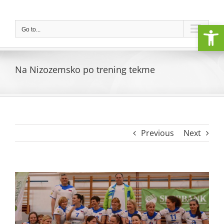
Skip
to
Open
content
Go to...
Na Nizozemsko po trening tekme
Previous
Next
View
Larger
Image