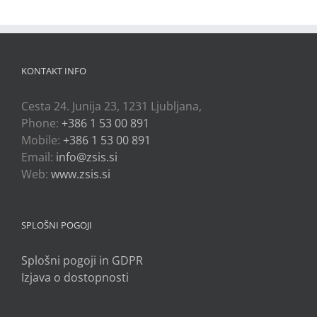
KONTAKT INFO
Cesta 24. Junija 23, 1231 Ljubljana,
Phone:
+386 1 53 00 891
Mobile:
+386 1 53 00 891
Email:
info@zsis.si
Web:
www.zsis.si
SPLOŠNI POGOJI
Splošni pogoji in GDPR
Izjava o dostopnosti