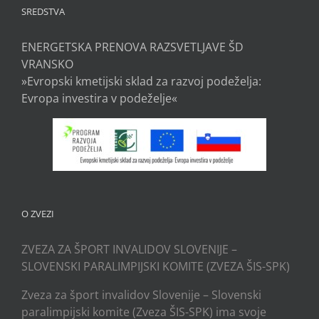
SREDSTVA
ENERGETSKA PRENOVA RAZSVETLJAVE ŠD
VRANSKO
»Evropski kmetijski sklad za razvoj podeželja:
Evropa investira v podeželje«
O ZVEZI
ZVEZA ZA ŠPORT INVALIDOV SLOVENIJE –
SLOVENSKI PARALIMPIJSKI KOMITE (ZVEZA ŠIS-SPK)
Zveza za šport invalidov Slovenije – Slovenski
paralimpijski komite (Zveza ŠIS-SPK) ima svoje