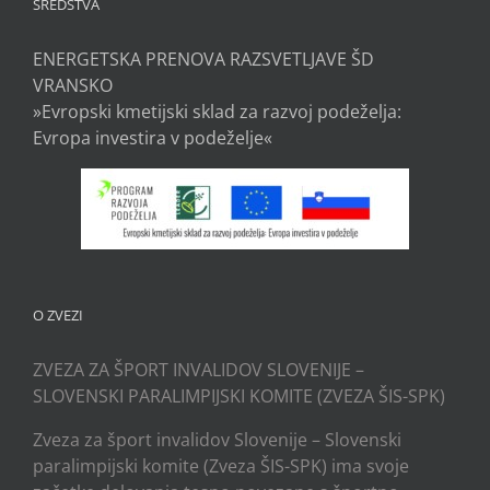
SREDSTVA
ENERGETSKA PRENOVA RAZSVETLJAVE ŠD
VRANSKO
»Evropski kmetijski sklad za razvoj podeželja:
Evropa investira v podeželje«
O ZVEZI
ZVEZA ZA ŠPORT INVALIDOV SLOVENIJE –
SLOVENSKI PARALIMPIJSKI KOMITE (ZVEZA ŠIS-SPK)
Zveza za šport invalidov Slovenije – Slovenski
paralimpijski komite (Zveza ŠIS-SPK) ima svoje