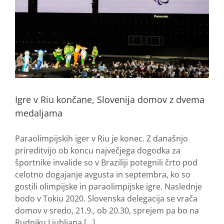
Igre v Riu končane, Slovenija domov z dvema
medaljama
Paraolimpijskih iger v Riu je konec. Z današnjo
prireditvijo ob koncu največjega dogodka za
športnike invalide so v Braziliji potegnili črto pod
celotno dogajanje avgusta in septembra, ko so
gostili olimpijske in paraolimpijske igre. Naslednje
bodo v Tokiu 2020. Slovenska delegacija se vrača
domov v sredo, 21.9., ob 20.30, sprejem pa bo na
Rudniku Ljubljana [...]