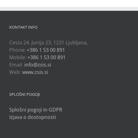
KONTAKT INFO
Cesta 24. Junija 23, 1231 Ljubljana,
Phone:
+386 1 53 00 891
Mobile:
+386 1 53 00 891
Email:
info@zsis.si
Web:
www.zsis.si
SPLOŠNI POGOJI
Splošni pogoji in GDPR
Izjava o dostopnosti