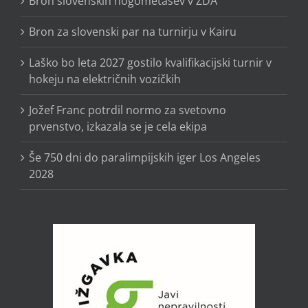
Bron slovenskih nogometašev v ZDA
Bron za slovenski par na turnirju v Kairu
Laško bo leta 2027 gostilo kvalifikacijski turnir v
hokeju na električnih vozičkih
Jožef Franc potrdil normo za svetovno
prvenstvo, izkazala se je cela ekipa
Še 750 dni do paralimpijskih iger Los Angeles
2028