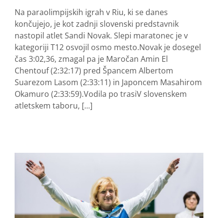
Na paraolimpijskih igrah v Riu, ki se danes
končujejo, je kot zadnji slovenski predstavnik
nastopil atlet Sandi Novak. Slepi maratonec je v
kategoriji T12 osvojil osmo mesto.Novak je dosegel
čas 3:02,36, zmagal pa je Maročan Amin El
Chentouf (2:32:17) pred Špancem Albertom
Suarezom Lasom (2:33:11) in Japoncem Masahirom
Okamuro (2:33:59).Vodila po trasiV slovenskem
atletskem taboru, [...]