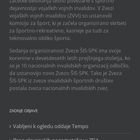
začetke delovanja tesno povezane s športno
dejavnostjo vojaških vojnih invalidov. V Zvezi
vojaških vojnih invalidov (ZVVI) so ustanovili
komisijo za šport, ki je začela organizirano skrbeti
za športno-rekreativno, kasneje pa tudi za
tekmovalno obliko športa.
Sedanja organiziranost Zveze ŠIS-SPK ima svoje
korenine v devetdesetih letih prejšnjega stoletja, ko
se je 10 nacionalnih invalidskih organizacij odločilo,
da ustanovijo novo Zvezo ŠIS-SPK. Tako je Zveza
ŠIS-SPK iz zveze invalidskih športnih društev
postala zveza nacionalnih invalidskih zvez.
ZADNJE OBJAVE
Vabljeni k ogledu oddaje Tempo