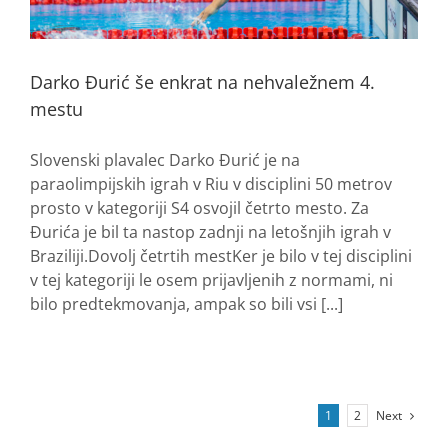
Darko Đurić še enkrat na nehvaležnem 4.
mestu
Slovenski plavalec Darko Đurić je na
paraolimpijskih igrah v Riu v disciplini 50 metrov
prosto v kategoriji S4 osvojil četrto mesto. Za
Đurića je bil ta nastop zadnji na letošnjih igrah v
Braziliji.Dovolj četrtih mestKer je bilo v tej disciplini
v tej kategoriji le osem prijavljenih z normami, ni
bilo predtekmovanja, ampak so bili vsi [...]
Next
1
2