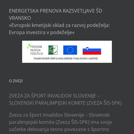
ENERGETSKA PRENOVA RAZSVETLJAVE ŠD
VRANSKO
»Evropski kmetijski sklad za razvoj podeželja:
Evropa investira v podeželje«
O ZVEZI
ZVEZA ZA ŠPORT INVALIDOV SLOVENIJE –
SLOVENSKI PARALIMPIJSKI KOMITE (ZVEZA ŠIS-SPK)
Zveza za šport invalidov Slovenije – Slovenski
paralimpijski komite (Zveza ŠIS-SPK) ima svoje
začetke delovanja tesno povezane s športno