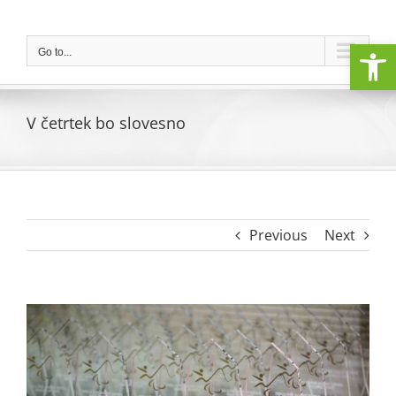
Skip
to
Open
content
Go to...
V četrtek bo slovesno
Previous
Next
View
Larger
Image