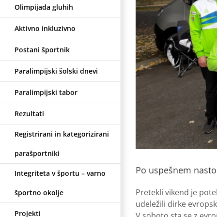
Olimpijada gluhih
Aktivno inkluzivno
Postani športnik
Paralimpijski šolski dnevi
Paralimpijski tabor
Rezultati
Registrirani in kategorizirani
parašportniki
Po uspešnem nasto
Integriteta v športu – varno
Pretekli vikend je po
športno okolje
udeležili dirke evrops
Projekti
V soboto sta se z ev