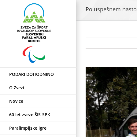
Skip
Po uspešnem nasto
to
content
View
PODARI DOHODNINO
Larger
Image
O Zvezi
Novice
60 let zveze ŠIS-SPK
Paralimpijske igre