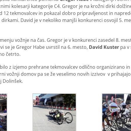
imi kolesarji kategorije C4. Gregor je na krožni dirki dolži
d 12 tekmovalcev in pokazal dobro pripravljenost in napred
i dirkami. David je v nekoliko manjši konkurenci osvojil 5. me
amenju vožnje na čas. Gregor je v konkurenci zasedel 8. mes
tvi se je Gregor Habe uvrstil na 6. mesto,
David Kuster
pa v 
no četrto.
 bilo z izjemo prehrane tekmovalcev odlično organizirano i
rni vožnji domov pa se že veselimo novih izzivov v prihajajoč
j Dolinšek.