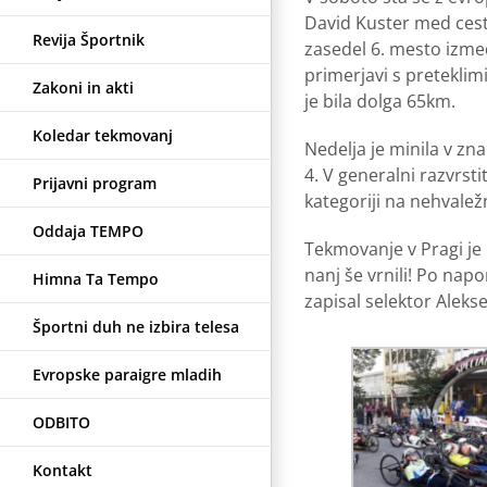
David Kuster med cestn
Revija Športnik
zasedel 6. mesto izme
primerjavi s preteklim
Zakoni in akti
je bila dolga 65km.
Koledar tekmovanj
Nedelja je minila v zn
4. V generalni razvrsti
Prijavni program
kategoriji na nehvalež
Oddaja TEMPO
Tekmovanje v Pragi je
nanj še vrnili! Po napo
Himna Ta Tempo
zapisal selektor Alekse
Športni duh ne izbira telesa
Evropske paraigre mladih
ODBITO
Kontakt