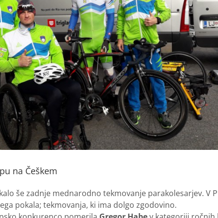
pu na Češkem
tekalo še zadnje mednarodno tekmovanje parakolesarjev. V P
kega pokala; tekmovanja, ki ima dolgo zgodovino.
ropsko konkurenco pomerila
Gregor Habe
v kategoriji ročnih