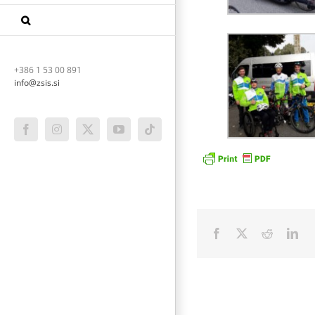
+386 1 53 00 891
info@zsis.si
Facebook
Instagram
X
YouTube
Tiktok
Facebook
X
Reddit
Lin