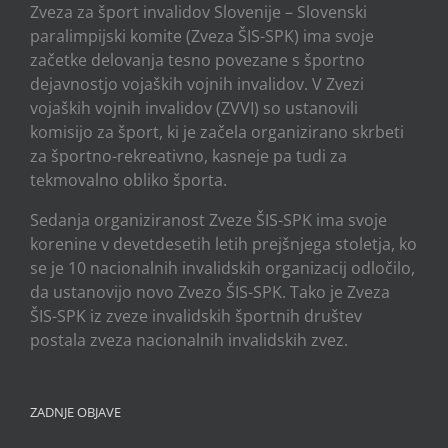
Zveza za šport invalidov Slovenije – Slovenski
paralimpijski komite (Zveza ŠIS-SPK) ima svoje
začetke delovanja tesno povezane s športno
dejavnostjo vojaških vojnih invalidov. V Zvezi
vojaških vojnih invalidov (ZVVI) so ustanovili
komisijo za šport, ki je začela organizirano skrbeti
za športno-rekreativno, kasneje pa tudi za
tekmovalno obliko športa.
Sedanja organiziranost Zveze ŠIS-SPK ima svoje
korenine v devetdesetih letih prejšnjega stoletja, ko
se je 10 nacionalnih invalidskih organizacij odločilo,
da ustanovijo novo Zvezo ŠIS-SPK. Tako je Zveza
ŠIS-SPK iz zveze invalidskih športnih društev
postala zveza nacionalnih invalidskih zvez.
ZADNJE OBJAVE