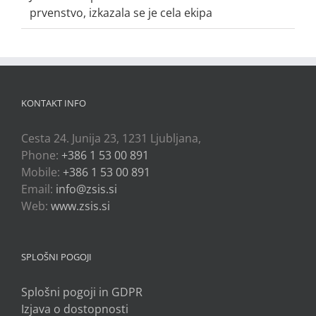
prvenstvo, izkazala se je cela ekipa
KONTAKT INFO
Cesta 24. Junija 23, 1231 Ljubljana,
Phone:
+386 1 53 00 891
Mobile:
+386 1 53 00 891
Email:
info@zsis.si
Web:
www.zsis.si
SPLOŠNI POGOJI
Splošni pogoji in GDPR
Izjava o dostopnosti