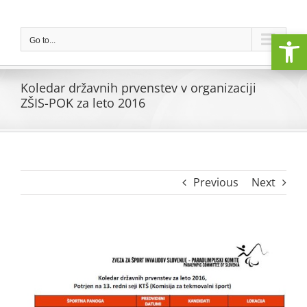
Skip
to
Open
content
Go to...
Koledar državnih prvenstev v organizaciji
ZŠIS-POK za leto 2016
Previous
Next
View
Larger
Image