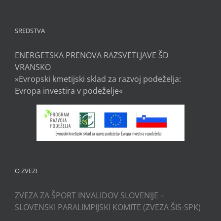
SREDSTVA
ENERGETSKA PRENOVA RAZSVETLJAVE ŠD
VRANSKO
»Evropski kmetijski sklad za razvoj podeželja:
Evropa investira v podeželje«
O ZVEZI
ZVEZA ZA ŠPORT INVALIDOV SLOVENIJE –
SLOVENSKI PARALIMPIJSKI KOMITE (ZVEZA ŠIS-SPK)