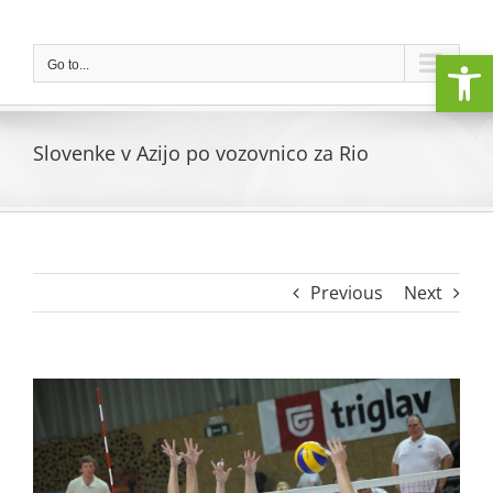
Skip
to
Open
content
Go to...
Slovenke v Azijo po vozovnico za Rio
Previous
Next
View
Larger
Image