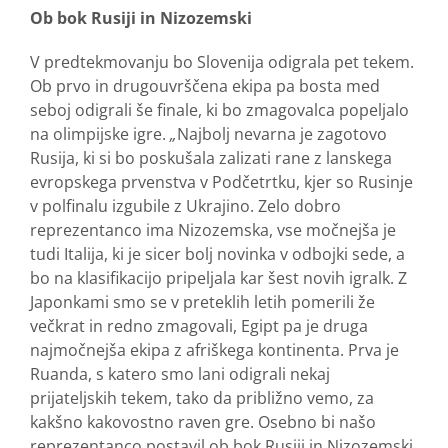
Ob bok Rusiji in Nizozemski
V predtekmovanju bo Slovenija odigrala pet tekem.
Ob prvo in drugouvrščena ekipa pa bosta med
seboj odigrali še finale, ki bo zmagovalca popeljalo
na olimpijske igre.
„
Najbolj nevarna je zagotovo
Rusija, ki si bo poskušala zalizati rane z lanskega
evropskega prvenstva v Podčetrtku, kjer so Rusinje
v polfinalu izgubile z Ukrajino. Zelo dobro
reprezentanco ima Nizozemska, vse močnejša je
tudi Italija, ki je sicer bolj novinka v odbojki sede, a
bo na klasifikacijo pripeljala kar šest novih igralk. Z
Japonkami smo se v preteklih letih pomerili že
večkrat in redno zmagovali, Egipt pa je druga
najmočnejša ekipa z afriškega kontinenta. Prva je
Ruanda, s katero smo lani odigrali nekaj
prijateljskih tekem, tako da približno vemo, za
kakšno kakovostno raven gre. Osebno bi našo
reprezentanco postavil ob bok Rusiji in Nizozemski,