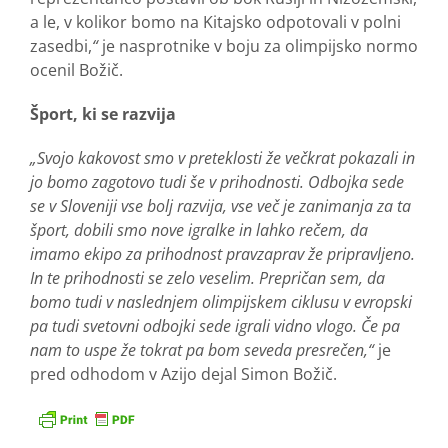
a le, v kolikor bomo na Kitajsko odpotovali v polni
zasedbi,
“
je nasprotnike v boju za olimpijsko normo
ocenil Božič.
Šport, ki se razvija
„Svojo kakovost smo v preteklosti že večkrat pokazali in
jo bomo zagotovo tudi še v prihodnosti. Odbojka sede
se v Sloveniji vse bolj razvija, vse več je zanimanja za ta
šport, dobili smo nove igralke in lahko rečem, da
imamo ekipo za prihodnost pravzaprav že pripravljeno.
In te prihodnosti se zelo veselim. Prepričan sem, da
bomo tudi v naslednjem olimpijskem ciklusu v evropski
pa tudi svetovni odbojki sede igrali vidno vlogo. Če pa
nam to uspe že tokrat pa bom seveda presrečen,“
je
pred odhodom v Azijo dejal Simon Božič.