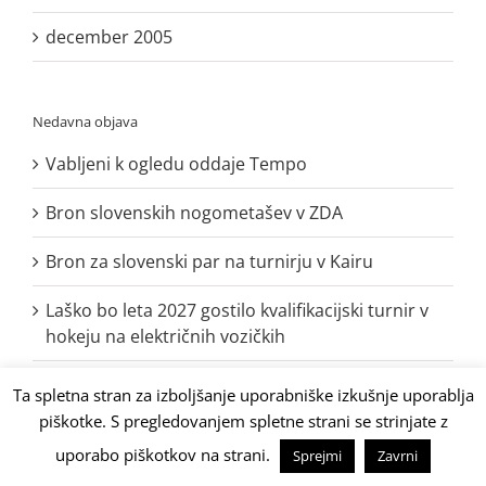
december 2005
Nedavna objava
Vabljeni k ogledu oddaje Tempo
Bron slovenskih nogometašev v ZDA
Bron za slovenski par na turnirju v Kairu
Laško bo leta 2027 gostilo kvalifikacijski turnir v
hokeju na električnih vozičkih
Jožef Franc potrdil normo za svetovno
Ta spletna stran za izboljšanje uporabniške izkušnje uporablja
prvenstvo, izkazala se je cela ekipa
piškotke. S pregledovanjem spletne strani se strinjate z
uporabo piškotkov na strani.
Sprejmi
Zavrni