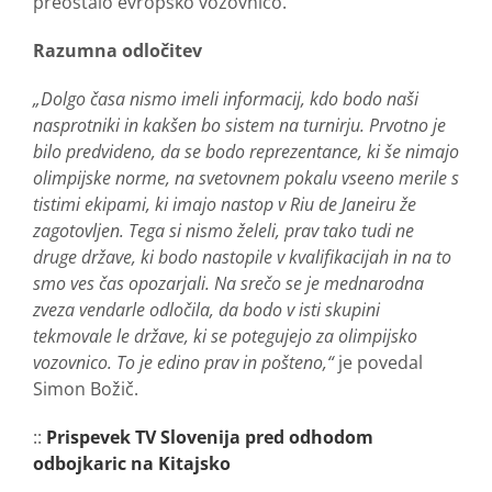
preostalo evropsko vozovnico.
Razumna odločitev
„Dolgo časa nismo imeli informacij, kdo bodo naši
nasprotniki in kakšen bo sistem na turnirju. Prvotno je
bilo predvideno, da se bodo reprezentance, ki še nimajo
olimpijske norme, na svetovnem pokalu vseeno merile s
tistimi ekipami, ki imajo nastop v Riu de Janeiru že
zagotovljen. Tega si nismo želeli, prav tako tudi ne
druge države, ki bodo nastopile v kvalifikacijah in na to
smo ves čas opozarjali. Na srečo se je mednarodna
zveza vendarle odločila, da bodo v isti skupini
tekmovale le države, ki se potegujejo za olimpijsko
vozovnico. To je edino prav in pošteno,“
je povedal
Simon Božič.
::
Prispevek TV Slovenija pred odhodom
odbojkaric na Kitajsko