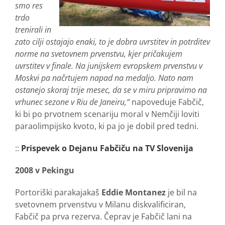
smo res
trdo
trenirali in
zato cilji ostajajo enaki, to je dobra uvrstitev in potrditev
norme na svetovnem prvenstvu, kjer pričakujem
uvrstitev v finale. Na junijskem evropskem prvenstvu v
Moskvi pa načrtujem napad na medaljo. Nato nam
ostanejo skoraj trije mesec, da se v miru pripravimo na
vrhunec sezone v Riu de Janeiru,“
napoveduje Fabčič,
ki bi po prvotnem scenariju moral v Nemčiji loviti
paraolimpijsko kvoto, ki pa jo je dobil pred tedni.
::
Prispevek o Dejanu Fabčiču na TV Slovenija
2008 v Pekingu
Portoriški parakajakaš
Eddie Montanez
je bil na
svetovnem prvenstvu v Milanu diskvalificiran,
Fabčič pa prva rezerva. Čeprav je Fabčič lani na