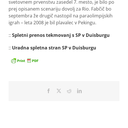
svetovnem prvenstvu zasedel 7. mesto, je bilo po
prej opisanem scenariju dovolj za Rio. Fabčič bo
septembra že drugič nastopil na paraolimpijskih
igrah – leta 2008 je bil plavalec v Pekingu.
::
Spletni prenos tekmovanj s SP v Duisburgu
::
Uradna spletna stran SP v Duisburgu
Facebook
X
Reddit
LinkedIn