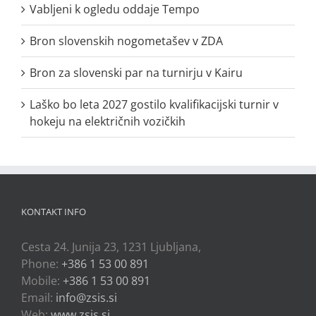
Vabljeni k ogledu oddaje Tempo
Bron slovenskih nogometašev v ZDA
Bron za slovenski par na turnirju v Kairu
Laško bo leta 2027 gostilo kvalifikacijski turnir v
hokeju na električnih vozičkih
KONTAKT INFO
Cesta 24. Junija 23, 1231 Ljubljana,
Phone:
+386 1 53 00 891
Mobile:
+386 1 53 00 891
Email:
info@zsis.si
Web:
www.zsis.si