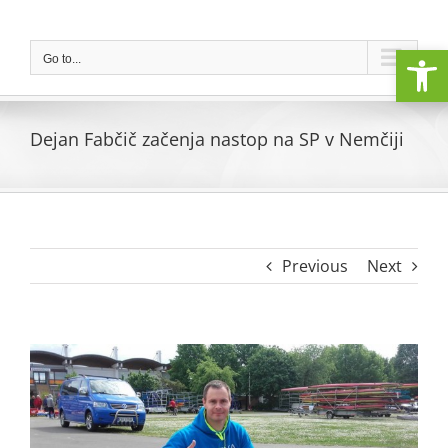
Skip
to
Open
content
Go to...
Dejan Fabčič začenja nastop na SP v Nemčiji
Previous
Next
View
Larger
Image