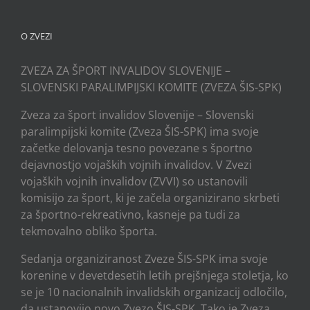
O ZVEZI
ZVEZA ZA ŠPORT INVALIDOV SLOVENIJE –
SLOVENSKI PARALIMPIJSKI KOMITE (ZVEZA ŠIS-SPK)
Zveza za šport invalidov Slovenije – Slovenski
paralimpijski komite (Zveza ŠIS-SPK) ima svoje
začetke delovanja tesno povezane s športno
dejavnostjo vojaških vojnih invalidov. V Zvezi
vojaških vojnih invalidov (ZVVI) so ustanovili
komisijo za šport, ki je začela organizirano skrbeti
za športno-rekreativno, kasneje pa tudi za
tekmovalno obliko športa.
Sedanja organiziranost Zveze ŠIS-SPK ima svoje
korenine v devetdesetih letih prejšnjega stoletja, ko
se je 10 nacionalnih invalidskih organizacij odločilo,
da ustanovijo novo Zvezo ŠIS-SPK. Tako je Zveza