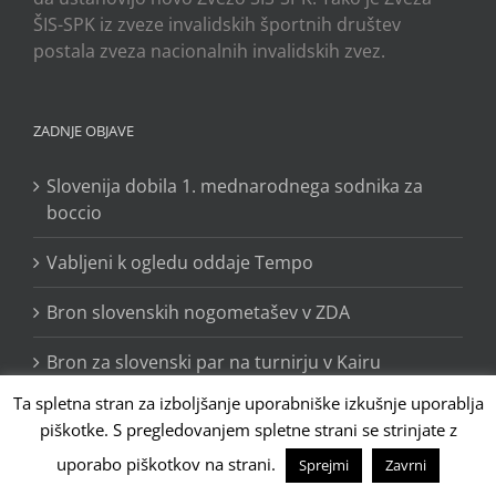
ŠIS-SPK iz zveze invalidskih športnih društev
postala zveza nacionalnih invalidskih zvez.
ZADNJE OBJAVE
Slovenija dobila 1. mednarodnega sodnika za
boccio
Vabljeni k ogledu oddaje Tempo
Bron slovenskih nogometašev v ZDA
Bron za slovenski par na turnirju v Kairu
Ta spletna stran za izboljšanje uporabniške izkušnje uporablja
Laško bo leta 2027 gostilo kvalifikacijski turnir v
piškotke. S pregledovanjem spletne strani se strinjate z
hokeju na električnih vozičkih
uporabo piškotkov na strani.
Sprejmi
Zavrni
Jožef Franc potrdil normo za svetovno