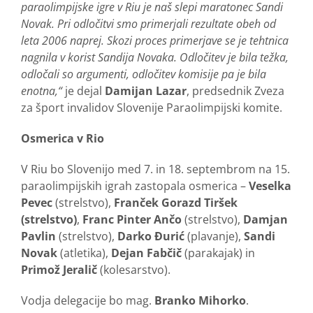
paraolimpijske igre v Riu je naš slepi maratonec Sandi
Novak. Pri odločitvi smo primerjali rezultate obeh od
leta 2006 naprej. Skozi proces primerjave se je tehtnica
nagnila v korist Sandija Novaka. Odločitev je bila težka,
odločali so argumenti, odločitev komisije pa je bila
enotna,“
je dejal
Damijan Lazar
, predsednik Zveza
za šport invalidov Slovenije Paraolimpijski komite.
Osmerica v Rio
V Riu bo Slovenijo med 7. in 18. septembrom na 15.
paraolimpijskih igrah zastopala osmerica –
Veselka
Pevec
(strelstvo),
Franček Gorazd Tiršek
(strelstvo)
,
Franc Pinter Ančo
(strelstvo),
Damjan
Pavlin
(strelstvo),
Darko Đurić
(plavanje),
Sandi
Novak
(atletika),
Dejan Fabčič
(parakajak) in
Primož Jeralič
(kolesarstvo).
Vodja delegacije bo mag.
Branko Mihorko
.