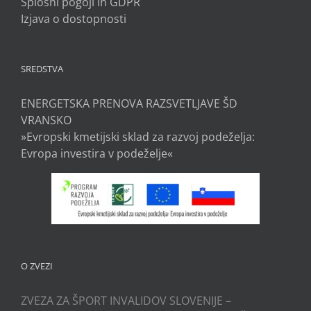
Splošni pogoji in GDPR
Izjava o dostopnosti
SREDSTVA
ENERGETSKA PRENOVA RAZSVETLJAVE ŠD
VRANSKO
»Evropski kmetijski sklad za razvoj podeželja:
Evropa investira v podeželje«
O ZVEZI
ZVEZA ZA ŠPORT INVALIDOV SLOVENIJE –