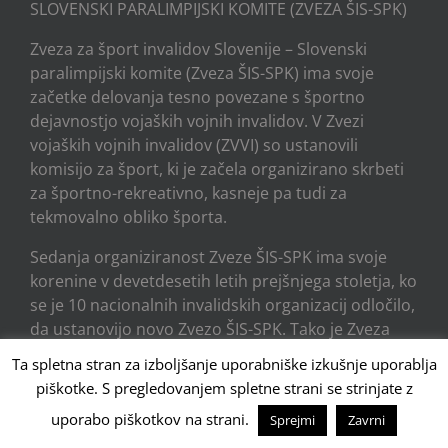
SLOVENSKI PARALIMPIJSKI KOMITE (ZVEZA ŠIS-SPK)
Zveza za šport invalidov Slovenije – Slovenski
paralimpijski komite (Zveza ŠIS-SPK) ima svoje
začetke delovanja tesno povezane s športno
dejavnostjo vojaških vojnih invalidov. V Zvezi
vojaških vojnih invalidov (ZVVI) so ustanovili
komisijo za šport, ki je začela organizirano skrbeti
za športno-rekreativno, kasneje pa tudi za
tekmovalno obliko športa.
Sedanja organiziranost Zveze ŠIS-SPK ima svoje
korenine v devetdesetih letih prejšnjega stoletja, ko
se je 10 nacionalnih invalidskih organizacij odločilo,
da ustanovijo novo Zvezo ŠIS-SPK. Tako je Zveza
ŠIS-SPK iz zveze invalidskih športnih društev
Ta spletna stran za izboljšanje uporabniške izkušnje uporablja
postala zveza nacionalnih invalidskih zvez.
piškotke. S pregledovanjem spletne strani se strinjate z
uporabo piškotkov na strani.
Sprejmi
Zavrni