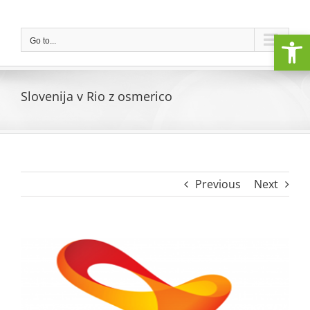
Skip
to
Open
content
Go to...
Slovenija v Rio z osmerico
Previous
Next
View
Larger
Image