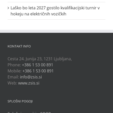
Laško bo leta 2027 gostilo kvalifikacijski turnir v
hokeju na električnih vozičkih
KONTAKT INFO
Cesta 24. Junija 23, 1231 Ljubljana,
Phone:
+386 1 53 00 891
Mobile:
+386 1 53 00 891
Email:
info@zsis.si
Web:
www.zsis.si
SPLOŠNI POGOJI