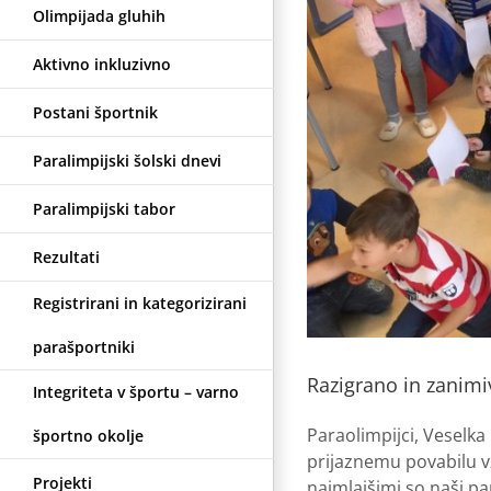
Olimpijada gluhih
Aktivno inkluzivno
Postani športnik
Paralimpijski šolski dnevi
Paralimpijski tabor
Rezultati
Registrirani in kategorizirani
parašportniki
Razigrano in zanimiv
Integriteta v športu – varno
Paraolimpijci, Veselka
športno okolje
prijaznemu povabilu vz
Projekti
najmlajšimi so naši pa