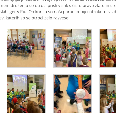
nem druženju so otroci prišli v stik s čisto pravo zlato in s
skih iger v Riu. Ob koncu so naši paraolimpijci otrokom razdel
v, katerih so se otroci zelo razveselili.