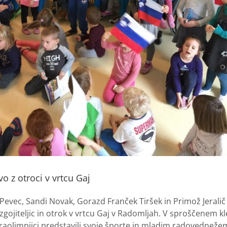
o z otroci v vrtcu Gaj
 Pevec, Sandi Novak, Gorazd Franček Tiršek in Primož Jeralič
gojiteljic in otrok v vrtcu Gaj v Radomljah. V sproščenem k
raolimpijci predstavili svoje športe in mladim radovedneže