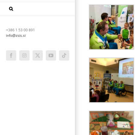
+386 1 53 00 891
info@zsis.si
Facebook
Instagram
X
YouTube
Tiktok