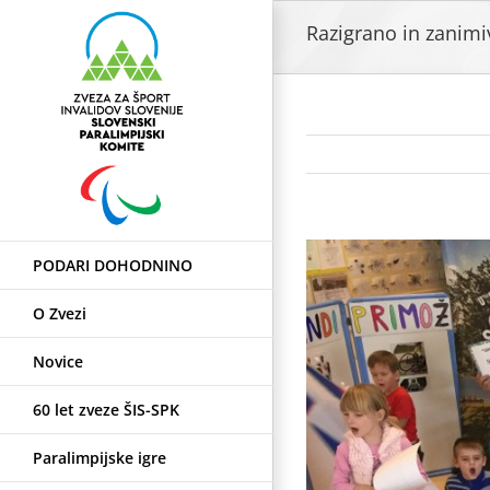
Skip
Razigrano in zanimiv
to
content
View
PODARI DOHODNINO
Larger
Image
O Zvezi
Novice
60 let zveze ŠIS-SPK
Paralimpijske igre