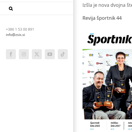
Izšla je nova dvojna št
Revija športnik 44
+386 1 53 00 891
info@zsis.si
Facebook
Instagram
X
YouTube
Tiktok