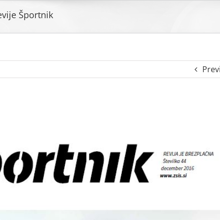
revije Športnik
Prev