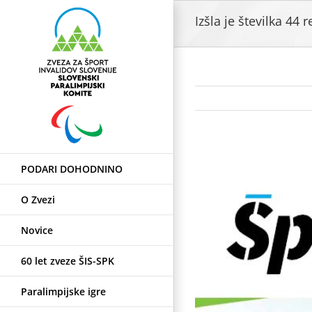
Skip
Izšla je številka 44 
to
content
View
PODARI DOHODNINO
Larger
Image
O Zvezi
Novice
60 let zveze ŠIS-SPK
Paralimpijske igre