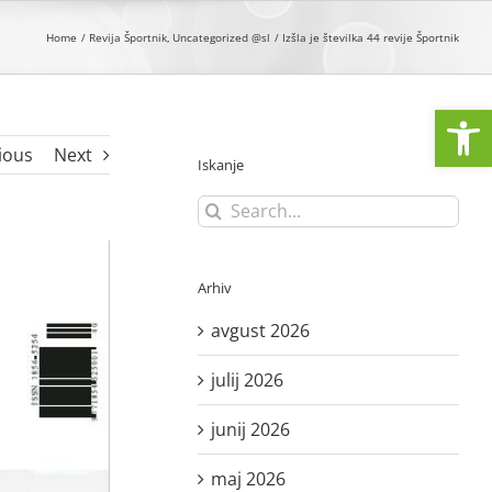
Home
Revija Športnik
Uncategorized @sl
Izšla je številka 44 revije Športnik
Open
ious
Next
Iskanje
Search
for:
Arhiv
avgust 2026
julij 2026
junij 2026
maj 2026