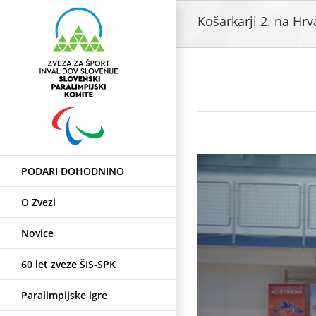
Skip
Košarkarji 2. na Hr
to
content
View
PODARI DOHODNINO
Larger
Image
O Zvezi
Novice
60 let zveze ŠIS-SPK
Paralimpijske igre