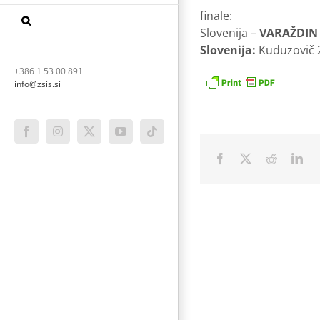
finale:
Slovenija –
VARAŽDIN 
Slovenija:
Kuduzovič 22
+386 1 53 00 891
info@zsis.si
Facebook
Instagram
X
YouTube
Tiktok
Facebook
X
Reddit
Lin