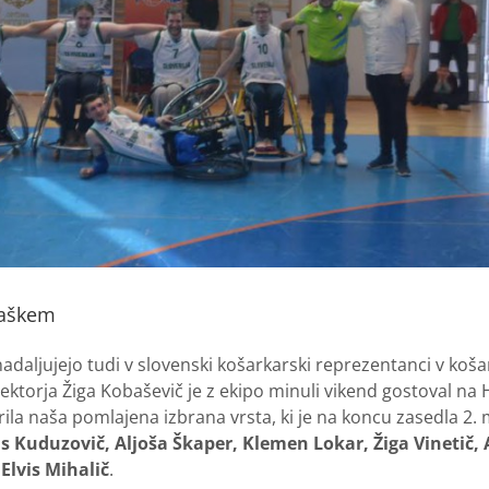
vaškem
daljujejo tudi v slovenski košarkarski reprezentanci v koša
ektorja Žiga Kobaševič je z ekipo minuli vikend gostoval na
erila naša pomlajena izbrana vrsta, ki je na koncu zasedla 2.
s Kuduzovič, Aljoša Škaper, Klemen Lokar, Žiga Vinetič,
 Elvis Mihalič
.