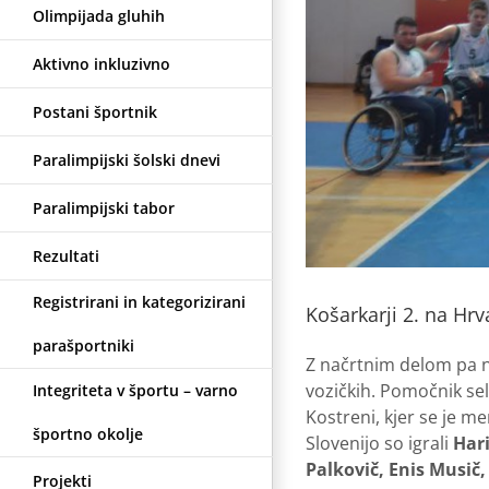
Olimpijada gluhih
Aktivno inkluzivno
Postani športnik
Paralimpijski šolski dnevi
Paralimpijski tabor
Rezultati
Registrirani in kategorizirani
Košarkarji 2. na Hr
parašportniki
Z načrtnim delom pa na
vozičkih. Pomočnik sel
Integriteta v športu – varno
Kostreni, kjer se je m
športno okolje
Slovenijo so igrali
Hari
Palkovič, Enis Musič,
Projekti