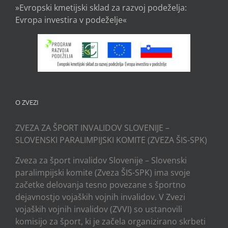
»Evropski kmetijski sklad za razvoj podeželja:
Evropa investira v podeželje«
O ZVEZI
ZVEZA ZA ŠPORT INVALIDOV SLOVENIJE –
SLOVENSKI PARALIMPIJSKI KOMITE (ZVEZA ŠIS-SPK)
Zveza za šport invalidov Slovenije – Slovenski
paralimpijski komite (Zveza ŠIS-SPK) ima svoje
začetke delovanja tesno povezane s športno
dejavnostjo vojaških vojnih invalidov. V Zvezi
vojaških vojnih invalidov (ZVVI) so ustanovili
komisijo za šport, ki je začela organizirano skrbeti