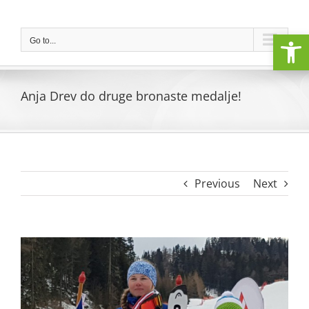
Skip
to
Open
content
Go to...
Anja Drev do druge bronaste medalje!
Previous
Next
View
Larger
Image