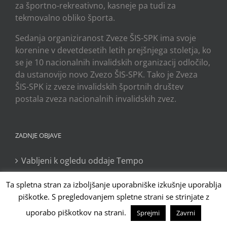
za športno-rekreativno, kasneje pa tudi za
tekmovalno obliko športa.
Sedanja organiziranost Zveze ŠIS-SPK ima svoje
korenine v devetdesetih letih prejšnjega stoletja, ko
se je 10 nacionalnih invalidskih organizacij odločilo,
da ustanovijo novo Zvezo ŠIS-SPK. Tako je Zveza
ŠIS-SPK iz zveze invalidskih športnih društev
postala zveza nacionalnih invalidskih zvez.
ZADNJE OBJAVE
Vabljeni k ogledu oddaje Tempo
Bron slovenskih nogometašev v ZDA
Ta spletna stran za izboljšanje uporabniške izkušnje uporablja
piškotke. S pregledovanjem spletne strani se strinjate z
Bron za slovenski par na turnirju v Kairu
uporabo piškotkov na strani.
Sprejmi
Zavrni