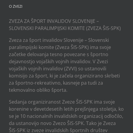
O ZVEZI
ZVEZA ZA ŠPORT INVALIDOV SLOVENIJE –
SLOVENSKI PARALIMPIJSKI KOMITE (ZVEZA ŠIS-SPK)
Zveza za šport invalidov Slovenije – Slovenski
paralimpijski komite (Zveza ŠIS-SPK) ima svoje
začetke delovanja tesno povezane s športno
dejavnostjo vojaških vojnih invalidov. V Zvezi
vojaških vojnih invalidov (ZVVI) so ustanovili
komisijo za šport, ki je začela organizirano skrbeti
za športno-rekreativno, kasneje pa tudi za
tekmovalno obliko športa.
Sedanja organiziranost Zveze ŠIS-SPK ima svoje
korenine v devetdesetih letih prejšnjega stoletja, ko
se je 10 nacionalnih invalidskih organizacij odločilo,
da ustanovijo novo Zvezo ŠIS-SPK. Tako je Zveza
ŠIS-SPK iz zveze invalidskih športnih društev