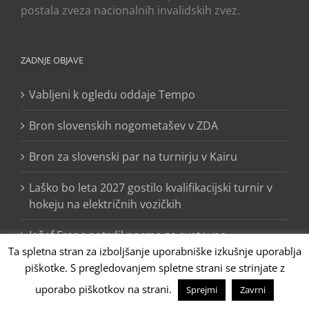
postala zveza nacionalnih invalidskih zvez.
ZADNJE OBJAVE
Vabljeni k ogledu oddaje Tempo
Bron slovenskih nogometašev v ZDA
Bron za slovenski par na turnirju v Kairu
Laško bo leta 2027 gostilo kvalifikacijski turnir v
hokeju na električnih vozičkih
Jožef Franc potrdil normo za svetovno
Ta spletna stran za izboljšanje uporabniške izkušnje uporablja
prvenstvo, izkazala se je cela ekipa
piškotke. S pregledovanjem spletne strani se strinjate z
Še 750 dni do paralimpijskih iger Los Angeles
uporabo piškotkov na strani.
Sprejmi
Zavrni
2028