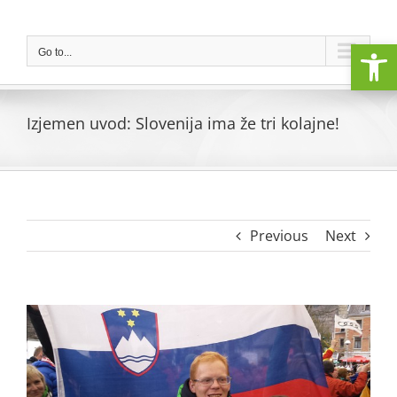
Skip
to
Open
content
Go to...
Izjemen uvod: Slovenija ima že tri kolajne!
Previous
Next
View
Larger
Image