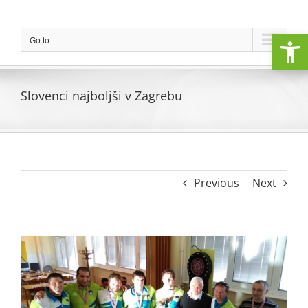
Skip
to
Open
content
Go to...
Slovenci najboljši v Zagrebu
Previous
Next
View
Larger
Image