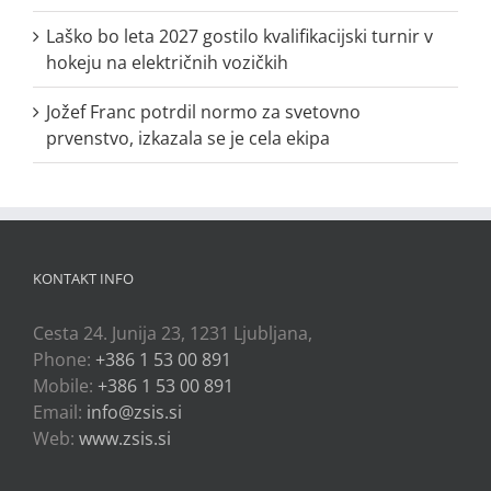
Laško bo leta 2027 gostilo kvalifikacijski turnir v
hokeju na električnih vozičkih
Jožef Franc potrdil normo za svetovno
prvenstvo, izkazala se je cela ekipa
KONTAKT INFO
Cesta 24. Junija 23, 1231 Ljubljana,
Phone:
+386 1 53 00 891
Mobile:
+386 1 53 00 891
Email:
info@zsis.si
Web:
www.zsis.si