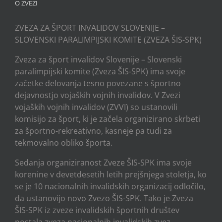
O ZVEZI
ZVEZA ZA ŠPORT INVALIDOV SLOVENIJE –
SLOVENSKI PARALIMPIJSKI KOMITE (ZVEZA ŠIS-SPK)
Zveza za šport invalidov Slovenije – Slovenski
paralimpijski komite (Zveza ŠIS-SPK) ima svoje
začetke delovanja tesno povezane s športno
dejavnostjo vojaških vojnih invalidov. V Zvezi
vojaških vojnih invalidov (ZVVI) so ustanovili
komisijo za šport, ki je začela organizirano skrbeti
za športno-rekreativno, kasneje pa tudi za
tekmovalno obliko športa.
Sedanja organiziranost Zveze ŠIS-SPK ima svoje
korenine v devetdesetih letih prejšnjega stoletja, ko
se je 10 nacionalnih invalidskih organizacij odločilo,
da ustanovijo novo Zvezo ŠIS-SPK. Tako je Zveza
ŠIS-SPK iz zveze invalidskih športnih društev