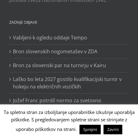
postala zveza nacionalnih invalidskih zvez.
ZADNJE OBJAVE
Vabljeni k ogledu oddaje Tempo
Bron slovenskih nogometašev v ZDA
Bron za slovenski par na turnirju v Kairu
Laško bo leta 2027 gostilo kvalifikacijski turnir v
hokeju na električnih vozičkih
Jožef Franc potrdil normo za svetovno
prvenstvo, izkazala se je cela ekipa
Ta spletna stran za izboljšanje uporabniške izkušnje uporablja
piškotke. S pregledovanjem spletne strani se strinjate z
Še 750 dni do paralimpijskih iger Los Angeles
2028
uporabo piškotkov na strani.
Sprejmi
Zavrni