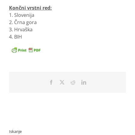
Končni vrstni red:
1. Slovenija
2. Črna gora
3. Hrvaška
4. BIH
Facebook
X
Reddit
LinkedIn
Iskanje