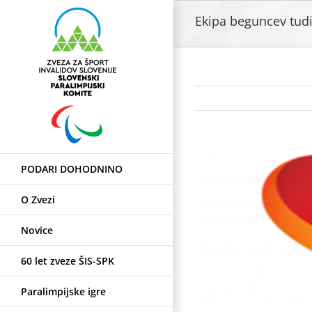
Skip
Ekipa beguncev tudi
to
content
View
PODARI DOHODNINO
Larger
Image
O Zvezi
Novice
60 let zveze ŠIS-SPK
Paralimpijske igre