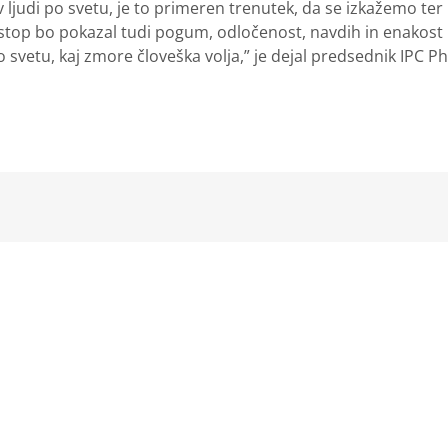
v ljudi po svetu, je to primeren trenutek, da se izkažemo 
stop bo pokazal tudi pogum, odločenost, navdih in enakost 
svetu, kaj zmore človeška volja,” je dejal predsednik IPC Ph
kedIn