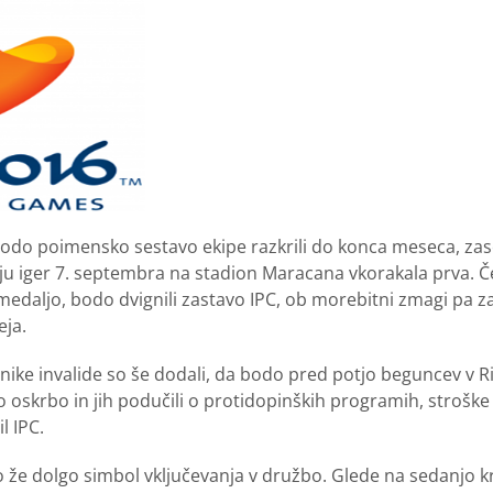
a bodo poimensko sestavo ekipe razkrili do konca meseca, za
u iger 7. septembra na stadion Maracana vkorakala prva. Če
medaljo, bodo dvignili zastavo IPC, ob morebitni zmagi pa z
eja.
tnike invalide so še dodali, da bodo pred potjo beguncev v R
 oskrbo in jih podučili o protidopinških programih, stroške 
l IPC.
o že dolgo simbol vključevanja v družbo. Glede na sedanjo kri