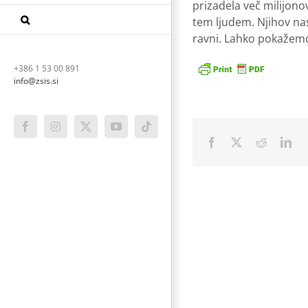
prizadela več milijono
tem ljudem. Njihov na
ravni. Lahko pokažemo 
+386 1 53 00 891
info@zsis.si
Facebook
Instagram
X
YouTube
Tiktok
Facebook
X
Reddit
Lin