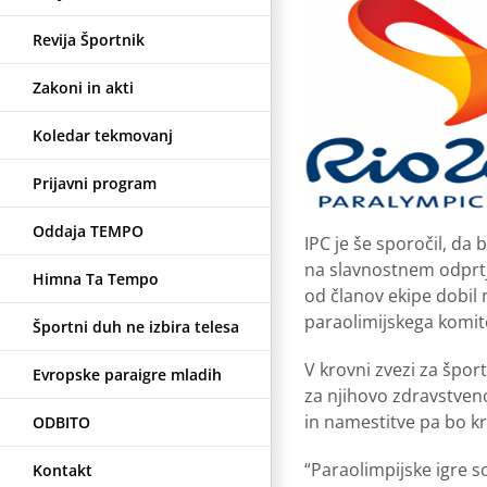
Revija Športnik
Zakoni in akti
Koledar tekmovanj
Prijavni program
Oddaja TEMPO
IPC je še sporočil, d
na slavnostnem odprtj
Himna Ta Tempo
od članov ekipe dobil 
paraolimijskega komit
Športni duh ne izbira telesa
V krovni zvezi za špor
Evropske paraigre mladih
za njihovo zdravstveno
in namestitve pa bo kri
ODBITO
“Paraolimpijske igre s
Kontakt