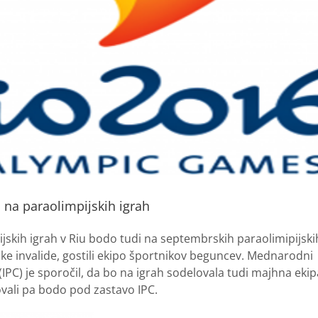
 na paraolimpijskih igrah
jskih igrah v Riu bodo tudi na septembrskih paraolimipijski
ke invalide, gostili ekipo športnikov beguncev. Mednarodni
(IPC) je sporočil, da bo na igrah sodelovala tudi majhna ek
movali pa bodo pod zastavo IPC.