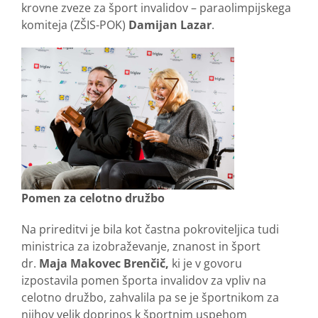
krovne zveze za šport invalidov – paraolimpijskega
komiteja (ZŠIS-POK)
Damijan
Lazar
.
Pomen za celotno družbo
Na prireditvi je bila kot častna pokroviteljica tudi
ministrica za izobraževanje, znanost in šport
dr.
Maja Makovec Brenčič,
ki je v govoru
izpostavila pomen športa invalidov za vpliv na
celotno družbo, zahvalila pa se je športnikom za
njihov velik doprinos k športnim uspehom