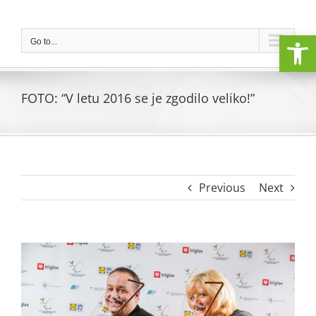
Skip
to
Open
content
Go to...
FOTO: “V letu 2016 se je zgodilo veliko!”
Previous
Next
View
Larger
Image