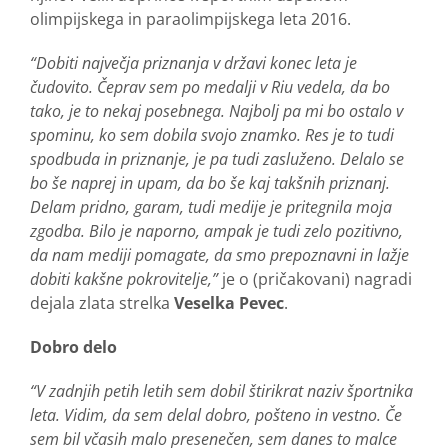
olimpijskega in paraolimpijskega leta 2016.
“Dobiti največja priznanja v državi konec leta je
čudovito. Čeprav sem po medalji v Riu vedela, da bo
tako, je to nekaj posebnega. Najbolj pa mi bo ostalo v
spominu, ko sem dobila svojo znamko. Res je to tudi
spodbuda in priznanje, je pa tudi zasluženo. Delalo se
bo še naprej in upam, da bo še kaj takšnih priznanj.
Delam pridno, garam, tudi medije je pritegnila moja
zgodba. Bilo je naporno, ampak je tudi zelo pozitivno,
da nam mediji pomagate, da smo prepoznavni in lažje
dobiti kakšne pokrovitelje,”
je o (pričakovani) nagradi
dejala zlata strelka
Veselka Pevec
.
Dobro delo
“V zadnjih petih letih sem dobil štirikrat naziv športnika
leta. Vidim, da sem delal dobro, pošteno in vestno. Če
sem bil včasih malo presenečen, sem danes to malce